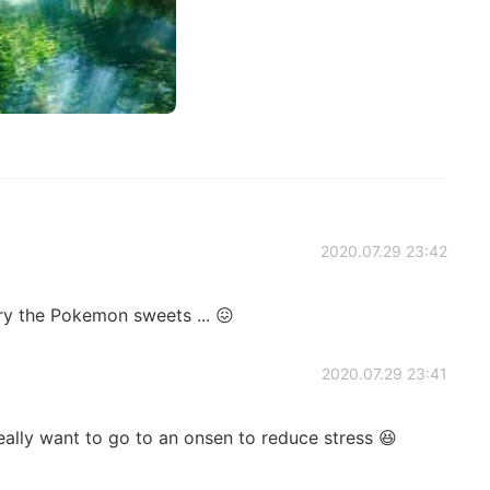
2020.07.29 23:42
ry the Pokemon sweets ... 😖
2020.07.29 23:41
 really want to go to an onsen to reduce stress 😆