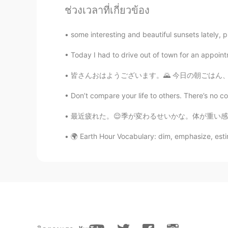
@Meika
I’ve never been there. Do
ช่วงเวลาที่เกี่ยวข้อง
some interesting and beautiful sunsets lately, pin
momo
JP
EN
Today I had to drive out of town for an appoint
Where it is? I love onsen:) I’m sor
hopefully the situation with virus
皆さんおはようございます。🌄 今日の朝ごはん、昼ごはんと、晩ご飯です。今日は出社なの
Don’t compare your life to others. There’s no 
Meika
JP
EN
最近疲れた。😌季が変わるせいかな。体が重い感じ。今日良く寝たから元気になった。ちょっ
You should come to Nagasaki💨 the
🌍 Earth Hour Vocabulary: dim, emphasize, estim