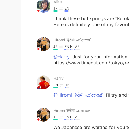
Mika
JP
EN
I think these hot springs are “Kur
Here is definitely one of my favorit
Hiromi हिरोमी ഹിറോമി
JP
EN
HI
MR
@Harry
Just for your information
https://www.timeout.com/tokyo/r
Harry
EN
JP
@Hiromi हिरोमी ഹിറോമി
I’ll try an
Hiromi हिरोमी ഹിറോമി
JP
EN
HI
MR
We Japanese are waiting for you t