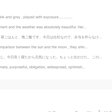
es it have famous things to see?
k and grey , played with exposure..............
2020.07.28 05:47
ment and the weather was absolutely beautiful. Her...
ry about that you couldn’t come to Japan. But
 will better soon and you can come to Japan 🇯🇵:)
で、弁当を作らなければならないです。😁 朝ごはんはオーツ麦と豆乳ですが、これは豆乳コーヒーなので、美味しい...
comparison between the sun and the moon , they shin...
2020.07.28 05:46
と出かけた。 この子たちが可愛いでしょ。これポニーと言う？子供の頃ポニーの乗りがやった事がある？カナダには大...
re are lots of onsen😋
ate, purposeful, obligation, widespread, optimisti...