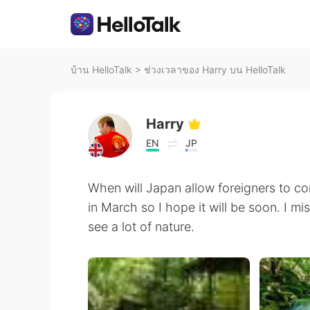
บ้าน HelloTalk
>
ช่วงเวลาของ Harry บน HelloTalk
Harry
EN
JP
When will Japan allow foreigners to co
in March so I hope it will be soon. I m
see a lot of nature.