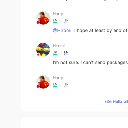
Harry
EN
JP
@Hiromi
I hope at least by end of 
Hiromi
JP
EN
I’m not sure. I can't send packages
Harry
EN
JP
@Meika
Nasu Onsen Sanraku it loo
🎋
เปิด HelloTa
Harry
EN
JP