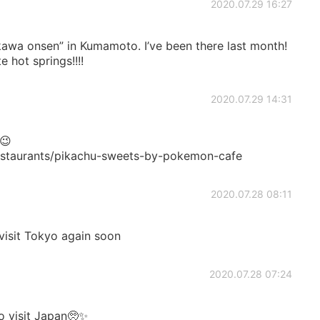
2020.07.29 16:27
okawa onsen” in Kumamoto. I’ve been there last month!
e hot springs!!!!
2020.07.29 14:31
 😉
estaurants/pikachu-sweets-by-pokemon-cafe
2020.07.28 08:11
d visit Tokyo again soon
2020.07.28 07:24
o visit Japan🥺✨