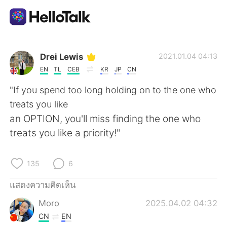
แอปแลกเปลี่ยนทางภาษา
Drei Lewis
2021.01.04 04:13
EN
TL
CEB
KR
JP
CN
AI Grammar Checker
"If you spend too long holding on to the one who
treats you like
ไทย
an OPTION, you'll miss finding the one who
treats you like a priority!"
English
简体中文
135
6
繁體中文
Español
แสดงความคิดเห็น
Moro
2025.04.02 04:32
العربية
Français
CN
EN