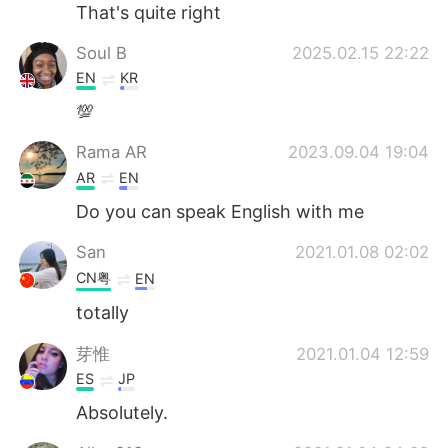
Deutsch
日本語
That's quite right
Soul B
2025.02.15 22:22
한국어
Русский
EN
KR
Indonesia
Italiano
💯
Rama AR
2023.09.04 19:04
Türkçe
Tiếng Việt
AR
EN
Português
Do you can speak English with me
San
2021.01.08 02:02
CN粤
EN
totally
芽惟
2021.01.04 12:59
ES
JP
Absolutely.