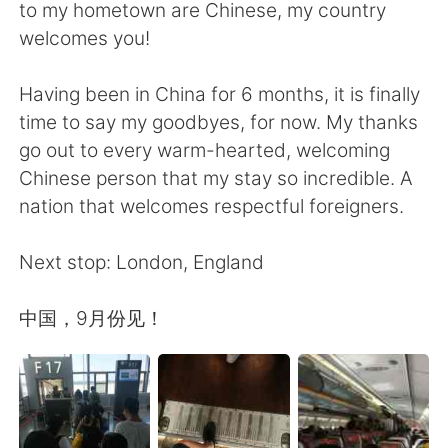
Deutsch
日本語
to my hometown are Chinese, my country
welcomes you!
한국어
ไทย
Having been in China for 6 months, it is finally
Indonesia
Italiano
time to say my goodbyes, for now. My thanks
go out to every warm-hearted, welcoming
Türkçe
Tiếng Việt
Chinese person that my stay so incredible. A
nation that welcomes respectful foreigners.
Português
Next stop: London, England
中国，9月份见！