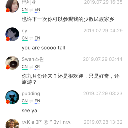
玛利亚
2019.07.29 16:35
CN
EN
也许下一次你可以参观我的少数民族家乡
rjy
2019.07.29 04:29
CN
EN
you are soooo tall
Swan스완
2019.07.29 03:44
CN
KR
你九月份还来？还是很欢迎，只是好奇，还
旅游？
pudding
2019.07.29 03:23
CN
EN
see ya
ᝰK e ⃢l･ิ ㉨ ･ิ ⃢v i nᝰ
2019.07.28 13:32