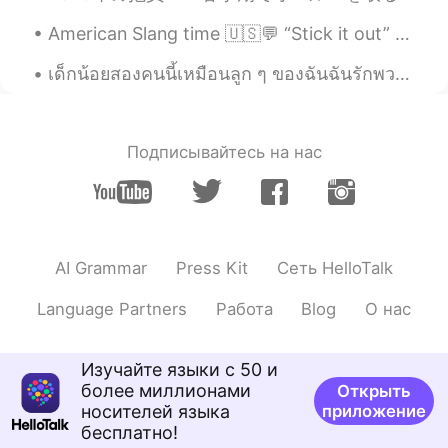
Doris
2019.07.28 07:44
American Slang time 🇺🇸💬 “Stick it out” Meaning: to keep doing something until the end (usually ...
CN
EN
เด็กน้อยสองคนนี้เหมือนลูก ๆ ของฉันฉันรักพวกเขามาก คุณมีสัตว์เลี้ยงไหม ถ้าเป็นเช่นนั้นคุณมีสัตว์เล...
welcome to China again
May
2019.07.28 07:36
Подписывайтесь на нас
CN
EN
see you next time
Wendy
2019.07.28 07:35
CN
EN
AI Grammar
Press Kit
Сеть HelloTalk
China welecome you anytime😊😊😊
Language Partners
Работа
Blog
О нас
常想一二 不思八九
2019.07.28 07:33
CN
EN
Изучайте языки с 50 и
拜拜！😂
более миллионами
Открыть
носителей языка
приложение
бесплатно!