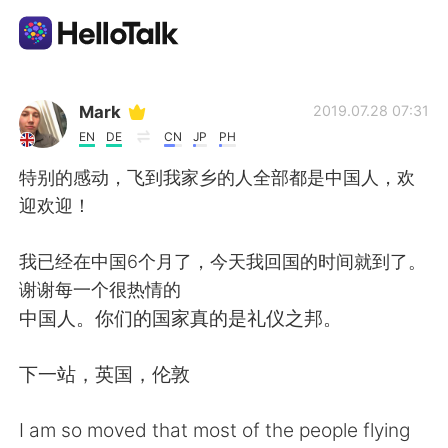
Приложение для Языкового Обмена
Mark
2019.07.28 07:31
EN
DE
CN
JP
PH
AI Grammar Checker
特别的感动，飞到我家乡的人全部都是中国人，欢
迎欢迎！
Русский
我已经在中国6个月了，今天我回国的时间就到了。
谢谢每一个很热情的
English
简体中文
中国人。你们的国家真的是礼仪之邦。
繁體中文
Español
下一站，英国，伦敦
العربية
Français
I am so moved that most of the people flying