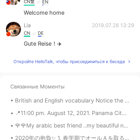
CN繁
EN
Welcome home
Lia
2019.07.28 13:29
CN
DE
Gute Reise！✈️
Louisa
2019.07.28 10:39
Откройте HelloTalk, чтобы присоединиться к беседе
CN
EN
KR
FR
Looking forward to your next visit!!
Связанные Моменты
安琪Angel
2019.07.28 09:37
CN
EN
British and English vocabulary Notice the different ways that common things are called in both ...
再见
📍11:00 pm. August 12, 2021. Panama City 🏙️ Thanks everyone for the birthday wishes! Today was an...
CindyJJ
2019.07.28 07:50
🌹🌹My arabic best friend ..my beautiful nour😘love u so much and wish u a long life full of happine...
CN
DE
see you soon in China again.
2020年の抱負✨ 1. 春学期でオールＡを取る 2. 論文を出して、出版される 3. インドネシアに引っ越す 4. 日本に留学し始める 5. 日本食を上手く作れるようになる 6. 週に3〜4...