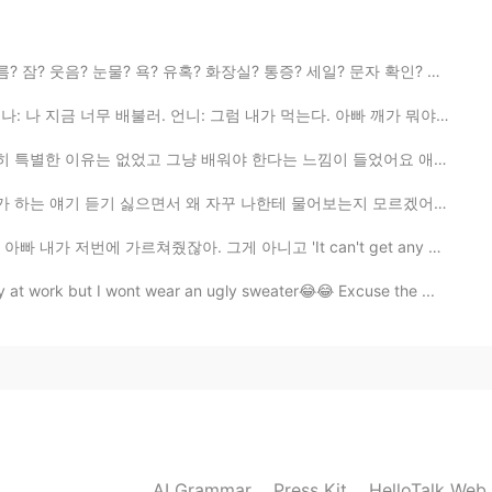
죠.
 유혹? 화장실? 통증? 세일? 문자 확인? SNS 확인? 금주? 금연? 게임? 미루기? 비밀 ...
2019.05.31 03:16
러. 언니: 그럼 내가 먹는다. 아빠 깨가 뭐야? 아빠: 깨가 sesame지. 언니: 아니~ 스페...
배워야 한다는 느낌이 들었어요 애니나 일드를 즐겨보진 않았었고 지브리 영화도 성인 되기까지 보진 ...
습을 보면 평안해지구요.
 자꾸 나한테 물어보는지 모르겠어요 ㅋㅋㅋ 이런 문제에 대해 내가 좀 냉정하게 판단하는 건 인정 ...
2019.05.31 03:16
내가 저번에 가르쳐줬잖아. 그게 아니고 'It can't get any better than t...
 대단하다
t work but I wont wear an ugly sweater😂😂 Excuse the ...
AI Grammar
Press Kit
HelloTalk Web