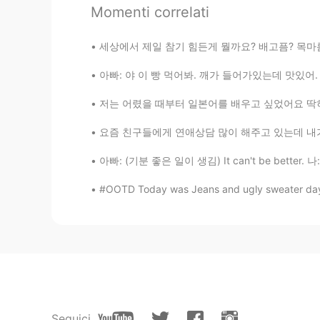
Momenti correlati
@큥큥
언어를 쉽게 배우는 사람이 있
세상에서 제일 참기 힘든게 뭘까요? 배고픔? 목마름? 잠? 웃음? 눈물? 욕?
김태윤 金兌玧
아빠: 야 이 빵 먹어봐. 깨가 들어가있는데 맛있어. 나: 나 지금 너무 배불
KR
JP
저는 어렸을 때부터 일본어를 배우고 싶었어요 딱히 특별한 이유는 없었고 그냥 
아이들 보면 기분이 좋죠. 순수한 모
요즘 친구들에게 연애상담 많이 해주고 있는데 내가 하는 얘기 듣기 싫으면서 왜
큥큥
KR
JP
아빠: (기분 좋은 일이 생김) It can't be better. 나: 아빠 
우와.. 언어 가능 수 실화인가요ㄷㄷ
#OOTD Today was Jeans and ugly sweater day a
Seguici