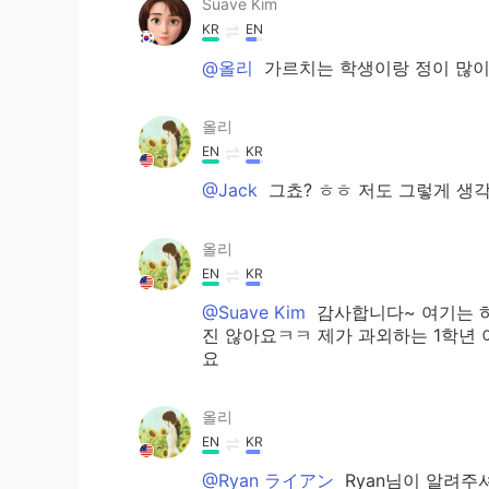
Suave Kim
KR
EN
@올리
가르치는 학생이랑 정이 많이 들
올리
EN
KR
@Jack
그쵸? ㅎㅎ 저도 그렇게 생
올리
EN
KR
@Suave Kim
감사합니다~ 여기는 하
진 않아요ㅋㅋ 제가 과외하는 1학년
요
올리
EN
KR
@Ryan ライアン
Ryan님이 알려주