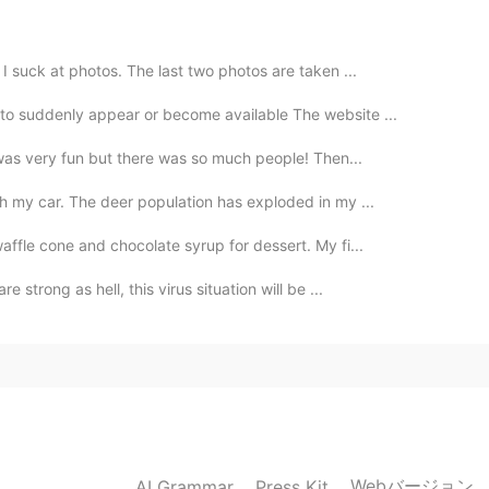
思っていたのは自分だけだったのか、と思ってがっかりし
 I suck at photos. The last two photos are taken ...
2021.04.05 16:03
to suddenly appear or become available The website ...
t was very fun but there was so much people! Then...
覚も相性の一つだと。そこも含めて合う人と最終的に長続
th my car. The deer population has exploded in my ...
ffle cone and chocolate syrup for dessert. My fi...
2021.04.05 15:21
 strong as hell, this virus situation will be ...
😭 could you find a better partner since
2021.04.05 15:15
電話する約束をしたのに、その時間になって電話したらア
ります。😭縁がなかったと思って、離れた方がいいと思
Webバージョン
AI Grammar
Press Kit