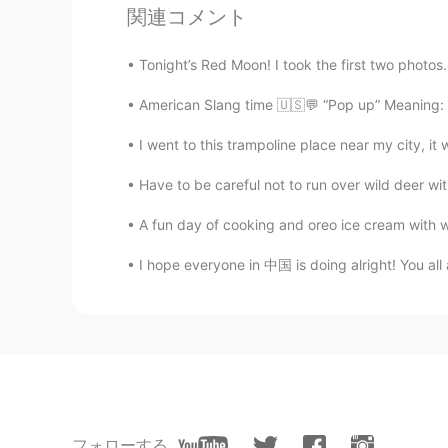
関連コメント
からただ、気分悪いだけ。友達だと
ます😔
Tonight’s Red Moon! I took the first two photos.
aki
American Slang time 🇺🇸💬 “Pop up” Meaning: 
JP
EN
I went to this trampoline place near my city, i
最近思うんですけどメッセージの感
きすると思います！
Have to be careful not to run over wild deer wi
A fun day of cooking and oreo ice cream with wa
Justin
EN
JP
I hope everyone in 中国 is doing alright! You all are
@ようこ葉子YOKO
なんで約束しただろう、、
then?
ようこ葉子YOKO
JP
EN
わたしはこのアプリのパートナーと
カウントが削除されていたことがあ
フォローする