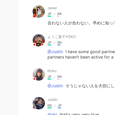
Janer
JP
KR
合わない人が合わない。早めに知っ
ようこ葉子YOKO
JP
EN
@Justin
I have some good partner
partners haven’t been active for a 
Noko
JP
EN
@Justin
そうじゃない人を大切にし
Justin
EN
JP
@aki
that's very very true