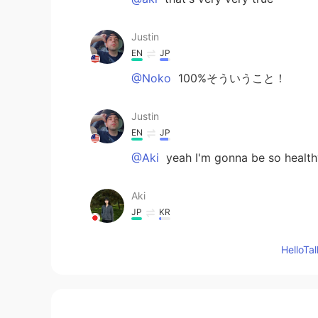
Justin
EN
JP
@Noko
100%そういうこと！
Justin
EN
JP
@Aki
yeah I'm gonna be so healthy
Aki
JP
KR
ひたすら野菜を食べる 笑
Hello
Noko
JP
EN
めっちゃわかるーー！！私もそれ見