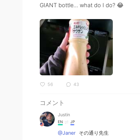
GIANT bottle... what do I do? 😂
56
43
コメント
Justin
EN
JP
@Janer
その通り先生