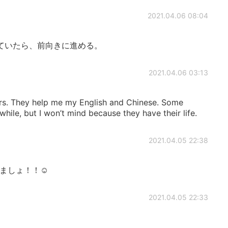
2021.04.06 08:04
ていたら、前向きに進める。
2021.04.06 03:13
s. They help me my English and Chinese. Some
while, but I won’t mind because they have their life.
2021.04.05 22:38
ましょ！！☺
2021.04.05 22:33