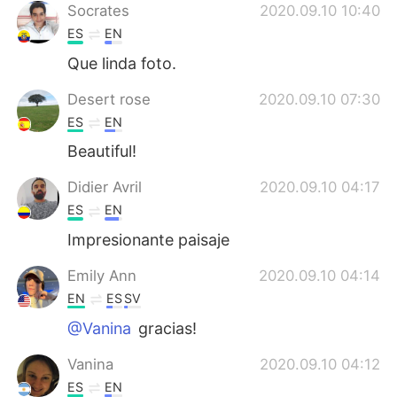
Socrates
2020.09.10 10:40
ES
EN
Que linda foto.
Desert rose
2020.09.10 07:30
ES
EN
Beautiful!
Didier Avril
2020.09.10 04:17
ES
EN
Impresionante paisaje
Emily Ann
2020.09.10 04:14
EN
ES
SV
@Vanina
gracias!
Vanina
2020.09.10 04:12
ES
EN