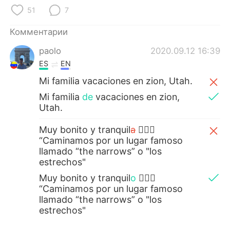
Deutsch
日本語
51
7
한국어
ไทย
Комментарии
paolo
2020.09.12 16:39
Indonesia
Italiano
ES
EN
Türkçe
Tiếng Việt
Mi familia vacaciones en zion, Utah.
Mi familia
de
vacaciones en zion,
Português
Utah.
Muy bonito y tranquil
a
💆🏻‍♀️
“Caminamos por un lugar famoso
llamado “the narrows” o "los
estrechos"
Muy bonito y tranquil
o
💆🏻‍♀️
“Caminamos por un lugar famoso
llamado “the narrows” o "los
estrechos"