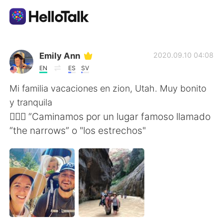
Приложение для Языкового Обмена
Emily Ann
2020.09.10 04:08
EN
ES
SV
AI Grammar Checker
Mi familia vacaciones en zion, Utah. Muy bonito
y tranquila
Русский
💆🏻‍♀️ “Caminamos por un lugar famoso llamado
“the narrows” o "los estrechos"
English
简体中文
繁體中文
Español
العربية
Français