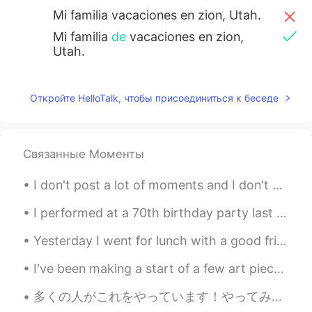
Mi familia vacaciones en zion, Utah.
Mi familia
de
vacaciones en zion,
Utah.
Muy bonito y tranquil
a
💆🏻‍♀️
“Caminamos por un lugar famoso
Откройте HelloTalk, чтобы присоединиться к беседе
llamado “the narrows” o "los
estrechos"
Muy bonito y tranquil
o
💆🏻‍♀️
Связанные Моменты
“Caminamos por un lugar famoso
llamado “the narrows” o "los
I don't post a lot of moments and I don't write a lot of comments but I like all the posts as muc...
estrechos"
I performed at a 70th birthday party last night for a retired butcher and look at this birthday c...
Jesus Villalobos
2020.09.10 04:12
Yesterday I went for lunch with a good friend and I had Katsudon... 大変美味しかったです!😋 this reminded me...
ES
EN
Hermosa familia Emily, que dios los
I've been making a start of a few art pieces I'm working on at university! what are you up to? ...
bendiga
多くの人がこれをやっています！やってみたかった。 Please Correct if anything is wrong😄 About me: • Name(名前) : アントン (Anton...