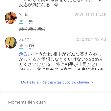
反応が気になる…😂
Yada
2020.11.11 12:46
JP
KR
🤣🤣🤣🤣🤣🤣
わさび
2020.11.11 12:43
JP
EN
@るい
そうだね 相手がどんな答えを欲し
がってるか予想しなきゃいけないのはめん
どくさいけどね。 特に相手が上司だと🤷‍♂️
だから、常に自分に正直でいる事に決めま
した😇
Mở HelloTalk để tham gia cuộc trò chuyện
Mayumi
2020.11.11 12:43
JP
EN
あはは。ほんとだね。そしてそれを言って
Moments liên quan
くれそうな人に見せてるね😂