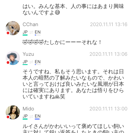
はい。みんな基本、人の事にはあまり興味
ないんですよ😅
CChan
2020.11.11 13:16
JP
EN
🤣🤣🤣🤣たしかにーーーそれな！
Yuzu
2020.11.11 13:06
JP
EN
そうですね、私もそう思います。それは日
本人の暗黙の了解みたいなもので、かわい
いと言っておけば良いみたいな風潮が日本
には確実にあります。あなたは悟りをひら
いていますね🙏笑
Mido
2020.11.11 13:00
JP
EN
ルイさんがかわいいって褒めてほしい飼い
主に対して鋭い返答をしたときの飼い主の