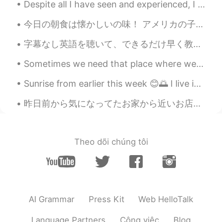
Despite all I have seen and experienced, I still get the same simple thrill out of glimpsing a ti...
るい
2020.11.11 12:39
FR
JP
今日の朝食は懐かしいの味！ アメリカの子供たちの軽食として、アメリカのおふくろの味と言われてるピーナッツバターとジェリーのサンドイッチ🥪 略称「PB＆J」というのがある🥜🍓 名前がもう可愛い。 ...
@わさび
わろた😂なかなか面白いやりとり
字幕なし英語を聴いて、できるだけ早く教科書を捨てて本物の小説とかを読んで、そういうアドバイスは俺はよく話してる。でもよく異論されるのは、"それは全然勉強には感じないし、言葉を学んでると気がしない...
ですね。ある意味決まりが多いからコミュ
ニケーションが楽だけど、その分つまらな
Sometimes we need that place where we move away from all human beings and be only with nature by me
い時も多いかな🤔
Sunrise from earlier this week 😊🌅 I live in the countryside. What are your plans for the weekend?...
Sae
2020.11.11 12:36
JP
EN
昨日前から気になってたお家から近いお店に一杯飲みに行った、友達と。そのお店は外から見たら普通にダーツなどできそうなだったんたけど、一回入ってみたら"店員さんめちゃくちゃ話してくれるやん、しかもか...
たしかに。反射的にポジティブなワードを
言ってるだけかも。本心からとは限らず
に、相手を喜ばせようとしてね、
Theo dõi chúng tôi
わさび
2020.11.11 12:32
JP
EN
ここで、問題になるが 相手がブサかわいい
ペットの写真を見せてきた時ですね。 かわ
AI Grammar
Press Kit
Web HelloTalk
いいね！ というと えーブサイクだよ〜
あ、ブサイクだね！ というと えーかわい
Language Partners
Công việc
Blog