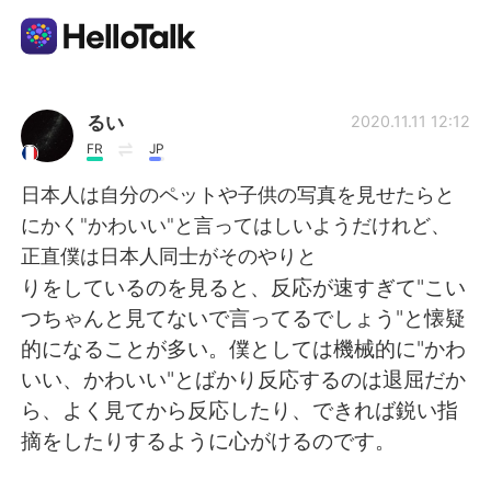
Ứng dụng trao đổi ngôn ngữ
るい
2020.11.11 12:12
FR
JP
AI Grammar Checker
日本人は自分のペットや子供の写真を見せたらと
にかく"かわいい"と言ってはしいようだけれど、
Tiếng Việt
正直僕は日本人同士がそのやりと
りをしているのを見ると、反応が速すぎて"こい
つちゃんと見てないで言ってるでしょう"と懐疑
English
简体中文
的になることが多い。僕としては機械的に"かわ
いい、かわいい"とばかり反応するのは退屈だか
繁體中文
Español
ら、よく見てから反応したり、できれば鋭い指
摘をしたりするように心がけるのです。
العربية
Français