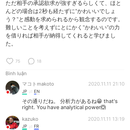
Deutsch
日本語
ただ相手の承認欲求が強すぎるらしくて、ほと
んどの場合は2秒も経たずに"かわいいでしょ
한국어
Русский
う？"と感動を求められるから観念するのです。
難しいことを考えずにとにかく"かわいい"の力
ไทย
Indonesia
を借りれば相手が納得してくれると学びまし
た。
Italiano
Türkçe
Português
75
18
Bình luận
マコトmakoto
2020.11.11 21:10
JP
EN
その通りだね。 分析力があるね😁 that's
right. You have analytical power🙆
kazuko
2020.11.11 13:19
JP
FR