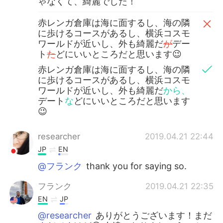
ゃなくて、綺麗でした！
赤レンガ倉庫は海に面するし、海の隣
に歩けるコースがあるし、横浜コスモ
ワールドが近いし、外も綺麗だ
が
デー
ト
た
どにいいところだと思います😉
赤レンガ倉庫は海に面するし、海の隣
に歩けるコースがあるし、横浜コスモ
ワールドが近いし、外も綺麗だ
から、
デート
な
どにいいところだと思います
😉
researcher
2019.04.21 22:44
JP
EN
@フランク
thank you for saying so.
フランク
2019.04.21 22:35
EN
JP
@researcher
ありがとうございます！まだ