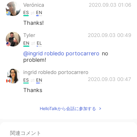
Verónica
2020.09.03 01:06
ES
EN
Thanks!
Tyler
2020.09.03 00:49
EN
EL
@ingrid robledo portocarrero
no
problem!
ingrid robledo portocarrero
2020.09.03 00:47
ES
EN
Thanks
HelloTalkから会話に参加する
関連コメント