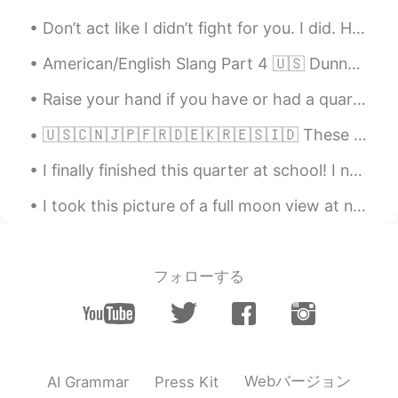
Don’t act like I didn’t fight for you. I did. Hard. For a long time. So please, forgive me if now...
American/English Slang Part 4 🇺🇸 Dunno = Don’t know “I dunno who that is” Gonna = Going to “I...
Raise your hand if you have or had a quarantine birthday 🙋🏽‍♀️ it may not have been much, but i'm...
🇺🇸🇨🇳🇯🇵🇫🇷🇩🇪🇰🇷🇪🇸🇮🇩 These are pictures of Javanese traditional house. It is called "Rumah Joglo" and...
I finally finished this quarter at school! I now have a month and a half of break. So excited to ...
I took this picture of a full moon view at night from my home. As most of the world is yet in ano...
フォローする
Webバージョン
AI Grammar
Press Kit