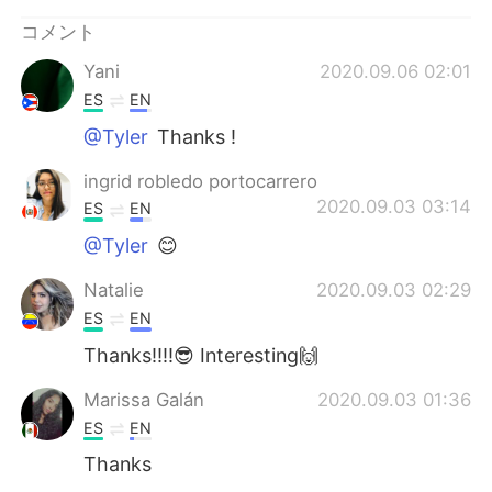
コメント
Yani
2020.09.06 02:01
ES
EN
@Tyler
Thanks !
ingrid robledo portocarrero
2020.09.03 03:14
ES
EN
@Tyler
😊
Natalie
2020.09.03 02:29
ES
EN
Thanks!!!!😎 Interesting🙌
Marissa Galán
2020.09.03 01:36
ES
EN
Thanks