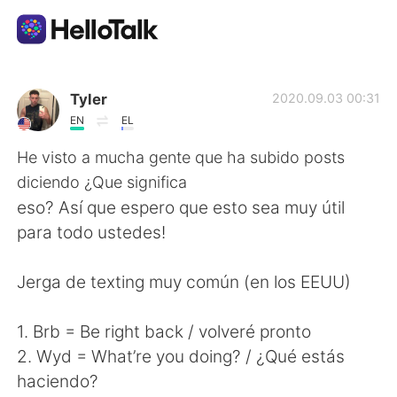
語学交換アプリ
Tyler
2020.09.03 00:31
EN
EL
AI Grammar Checker
He visto a mucha gente que ha subido posts
diciendo ¿Que significa
日本語
eso? Así que espero que esto sea muy útil
para todo ustedes!
English
简体中文
Jerga de texting muy común (en los EEUU)
繁體中文
Español
1. Brb = Be right back / volveré pronto
2. Wyd = What’re you doing? / ¿Qué estás
العربية
Français
haciendo?