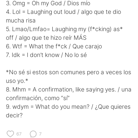
Deutsch
한국어
3. Omg = Oh my God / Dios mío
4. Lol = Laughing out loud / algo que te dio
Русский
ไทย
mucha risa
5. Lmao/Lmfao= Laughing my (f*cking) as*
Indonesia
Italiano
off / algo que te hizo reír MÁS
6. Wtf = What the f*ck / Que carajo
Türkçe
Tiếng Việt
7. Idk = I don’t know / No lo sé
Português
*No sé si estos son comunes pero a veces los
uso yo.*
8. Mhm = A confirmation, like saying yes. / una
confirmación, como “sí”
9. wdym = What do you mean? / ¿Que quieres
decir?
67
7