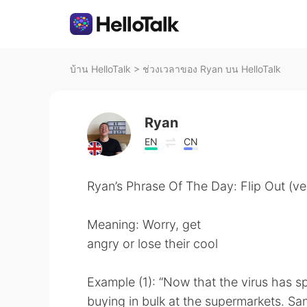
บ้าน HelloTalk
>
ช่วงเวลาของ Ryan บน HelloTalk
Ryan
EN
CN
Ryan’s Phrase Of The Day: Flip Out (ve
Meaning: Worry, get
angry or lose their cool
Example (1): “Now that the virus has s
buying in bulk at the supermarkets. Sani