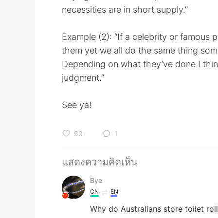
necessities are in short supply.”
Example (2): “If a celebrity or famous 
them yet we all do the same thing somet
Depending on what they’ve done I thi
judgment.”
See ya!
50
1
แสดงความคิดเห็น
Bye
CN
EN
Why do Australians store toilet rol