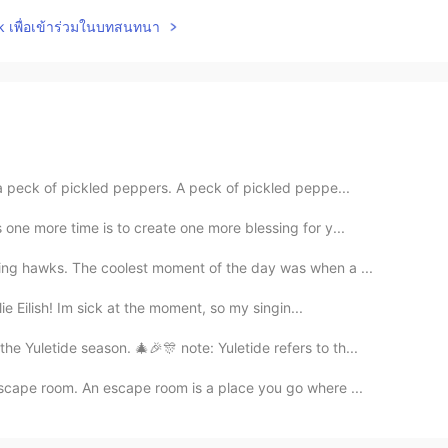
lk เพื่อเข้าร่วมในบทสนทนา
a peck of pickled peppers. A peck of pickled peppe...
 one more time is to create one more blessing for y...
ing hawks. The coolest moment of the day was when a ...
ie Eilish! Im sick at the moment, so my singin...
 Yuletide season. 🎄🎉🎊 note: Yuletide refers to th...
escape room. An escape room is a place you go where ...