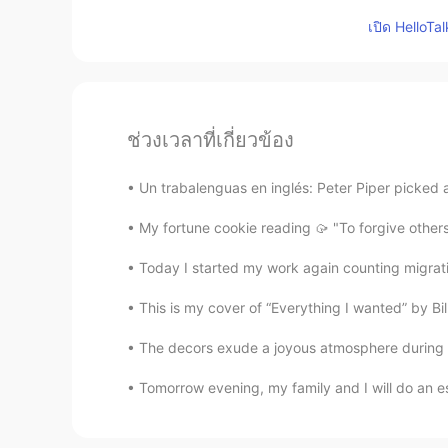
เปิด HelloTa
ช่วงเวลาที่เกี่ยวข้อง
Un trabalenguas en inglés: Peter Piper picked 
My fortune cookie reading 🥠 "To forgive others
Today I started my work again counting migrat
This is my cover of “Everything I wanted” by Bill
The decors exude a joyous atmosphere during the
Tomorrow evening, my family and I will do an 