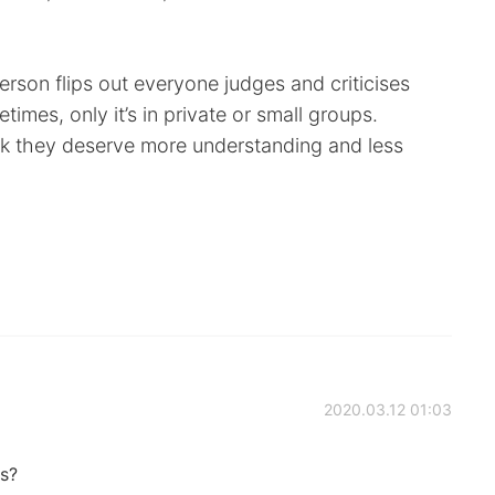
person flips out everyone judges and criticises
imes, only it’s in private or small groups.
nk they deserve more understanding and less
2020.03.12 01:03
ls?