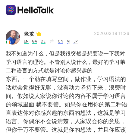
Ứng dụng trao đổi ngôn ngữ
老攻
2020.03.19 11:26
EN
GA
DE
CN
VI
JP
AI Grammar Checker
我不知道为什么，但是我很突然是想要说一下我对
学习语言的理论。不管别人说什么，最好的学习弟
Tiếng Việt
二种语言的方式就是讨论你感兴趣的
东西。一个劲在填写空间，做作业，学习语法的
话就会觉得好无聊，没有动力坚持下来，浪费时
English
简体中文
间。假如说人家说你讨论的内容不属于学习语言
的领域里面 就不要管。如果你在用你的第二种语
繁體中文
Español
言表达你对你感兴趣的东西的想法，这就是学习
语言。你偶尔不会说清楚，人家误会你的意思，
العربية
Français
但你千万不要管。这就是你的想法，并且你应该