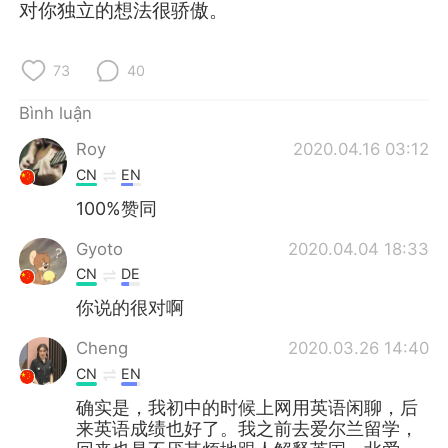
Deutsch
日本語
对你独立的想法很骄傲。
한국어
Русский
73
40
ไทย
Indonesia
Bình luận
Roy
2020.04.16 03:12
Italiano
Türkçe
CN
EN
Português
100%赞同
Gyoto
2020.04.04 18:33
CN
DE
你说的很对啊
Cheng
2020.03.26 14:40
CN
EN
确实是，我初中的时候上网用英语闲聊，后
来英语成绩也好了。我之前去爱尔兰留学，