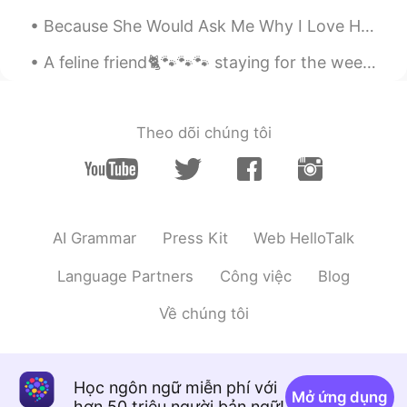
That’s true but I cannot find what is my
Because She Would Ask Me Why I Love Her If questioning would make us wise No eyes would ever ga...
favorite 😌
A feline friend🐈🐾🐾🐾 staying for the weekend. She's 3 months old. I'm considering getting a cat ...
die Milchstraße
2020.03.19 13:56
CN
DE
Sie sind richtig.Wenn ich Gramatik lerne，
Theo dõi chúng tôi
ist es mir langweilig.Und schon zwei
Jahre lerne ich Deutsch , ich kann nur
einfach Deutsch sprechen. Ihr Chinesisch
ist sehr gut .👍👍👍
Clara
2020.03.19 13:34
AI Grammar
Press Kit
Web HelloTalk
CN
EN
ES
IT
HW
NL
Language Partners
Công việc
Blog
@老攻
我个人不倾向于发动态讨论时事. 接
着我上面说的话，你的需求可能就是讨论这
Về chúng tôi
些，无所谓啦. 前段时间我取消关注好几个喜
欢发时事动态的人，我也经常取消人，又关
注回去. 比如有的hellotaker，我很喜欢他们
说写的方式，我关注了，某一天我会因为他
Học ngôn ngữ miễn phí với
Mở ứng dụng
们发布动态太频繁就取关了，后面又回因为
hơn 50 triệu người bản ngữ!