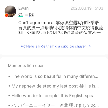
Ewan
2020.03.19 15:03
CN
DE
Can’t agree more. 靠做填空题写作业学语
言真的没一点帮助! 我觉得你的中文说得很流
利，外国腔可能是因为我们发音的位置不一
样。可以听找一个中文母语者也说一遍你的
这段话You can ask a Chinese Native
Mở HelloTalk để tham gia cuộc trò chuyện
speaker to repeat what u’ve said. You
may find the subtle difference in the way
we pronounce.
Moments liên quan
Burger Queen
2020.03.19 14:15
CN
EN
The world is so beautiful in many different ways I love the night sky╰(*´︶`*)╯♡ (how is everyone?...
刚给写了一封邮件，对方说看不懂😂😂扎
My nephew deleted my last post 😂 He is a naughty kid 😂 so i am uploading my photographs again ☺️...
心。
Hello wonderful people! It is English speaking practice time. Send me a message if you want to ...
秋韻
2020.03.19 14:13
CN
EN
ハッピーニューイヤー！🎉😃 明けましておめでとうございます！⛩ みんな楽しく過ごしました？ 僕はポーランド人の友達と二人で年越しを過ごして、1日に久しぶりに神社に行ってきた⛩ その後は自分家...