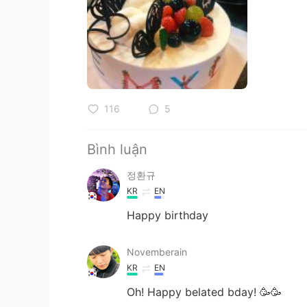
116
5
Bình luận
정환규
KR
EN
Happy birthday
Novemberain
KR
EN
Oh! Happy belated bday! 🥳🥳