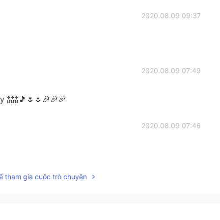
2020.08.09 09:37
2020.08.09 07:49
🍾🍾🍾🎵🌷🌷🎉🎉🎉
2020.08.09 07:46
ể tham gia cuộc trò chuyện