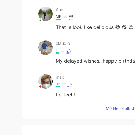
Anni
MR
FR
That is look like delicious 😋 😋 😋
claudio
IT
EN
My delayed wishes...happy birthday 
max
JP
EN
Perfect !
Mở HelloTalk đ