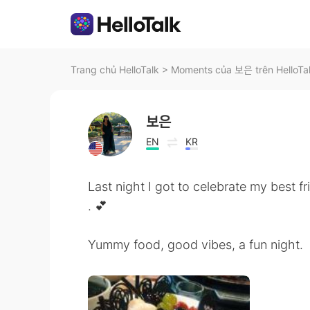
Trang chủ HelloTalk
>
Moments của 보은 trên HelloTa
보은
EN
KR
Last night I got to celebrate my best fr
. 💕
Yummy food, good vibes, a fun night.