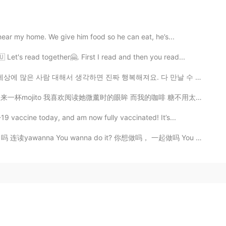
near my home. We give him food so he can eat, he’s...
 Let's read together🤗. First I read and then you read...
각하면 진짜 행복해져요. 다 만날 수 있었으면 너무 좋게서요. 어제 저녁은 내 한국 친구를 “H...
我喜欢阅读她微薰时的眼眸 而我的咖啡 糖不用太多 这世界已经因为她甜得过头 没有跟她笑容一样浓郁的雪茄 ...
19 vaccine today, and am now fully vaccinated! It’s...
anna You wanna do it? 你想做吗， 一起做吗 You wanna go? 你想去吗...