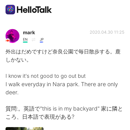
Ứng dụng trao đổi ngôn ngữ
mark
2020.04.30 11:25
EN
JP
AI Grammar Checker
外出はだめですけど奈良公園で毎日散歩する。鹿
しかない。
Tiếng Việt
I know it's not good to go out but
I walk everyday in Nara park. There are only
English
简体中文
deer.
繁體中文
Español
質問:。英語で"this is in my backyard" 家に隣と
ころ、日本語で表現がある?
العربية
Français