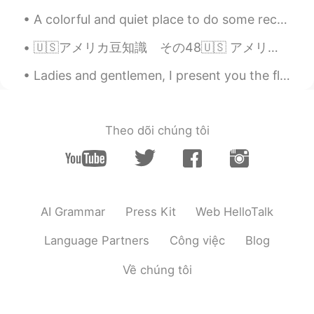
A colorful and quiet place to do some recording with the best sound isolation in the house. Thank...
backyardは裏庭です。
🇺🇸アメリカ豆知識 その48🇺🇸 アメリカのナンバープレートについて🚗 日本🇯🇵では写真の通り、 上段には県と3桁の数字 下段にはひらがな一文字と4桁の数字があるみたいですが、 アメリカ🇺...
Na
2020.04.30 11:26
JP
EN
Ladies and gentlemen, I present you the flight deck of the Airbus A380, largest comercial passeng...
鹿しかない。
鹿しか
い
ない。
Theo dõi chúng tôi
AI Grammar
Press Kit
Web HelloTalk
Language Partners
Công việc
Blog
Về chúng tôi