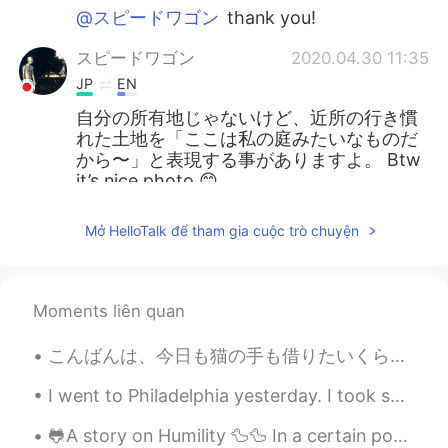
@スピードワゴン
thank you!
スピードワゴン
2020.04.30 11:35
JP
EN
自分の所有地じゃないけど、近所の行き慣
れた土地を「ここは私の庭みたいなものだ
から〜」と表現する事がありますよ。 Btw
it’s nice photo 😊
marilyn0207
2020.04.30 11:32
Mở HelloTalk để tham gia cuộc trò chuyện
JP
FI
or neighborhood?
Moments liên quan
あまのじゃく
2020.04.30 11:29
JP
EN
こんばんは、今日も猫の手も借りたいくらい忙しかったです。もっと日本語を勉強したいけど、なかなか時間が作らなくて、来年5月まで仕事が忙しいが、その後に、一から日本語を勉強したいです。話は変わります...
うちの裏庭です とかかな
I went to Philadelphia yesterday. I took some photos with my phone and also had to include this a...
Na
2020.04.30 11:27
🐸A story on Humility 🦆🦆 In a certain pond on one of the farms in the East were two ducks & a frog...
JP
EN