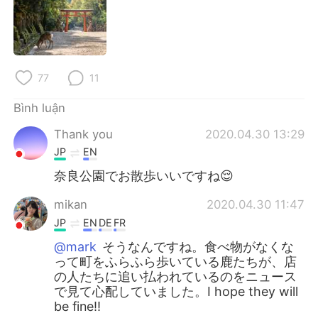
Deutsch
日本語
한국어
Русский
ไทย
Indonesia
77
11
Bình luận
Italiano
Türkçe
Thank you
2020.04.30 13:29
Português
JP
EN
奈良公園でお散歩いいですね😌
mikan
2020.04.30 11:47
JP
EN
DE
FR
@mark
そうなんですね。食べ物がなくな
って町をふらふら歩いている鹿たちが、店
の人たちに追い払われているのをニュース
で見て心配していました。I hope they will
be fine!!