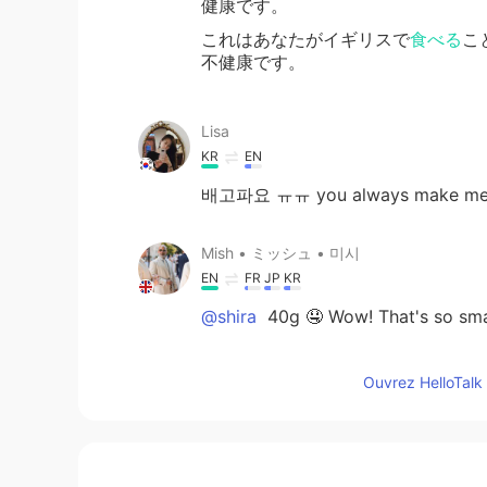
健康です。
これはあなたがイギリスで
食べる
こ
不健康です。
Lisa
KR
EN
배고파요 ㅠㅠ you always make me 
Mish • ミッシュ • 미시
EN
FR
JP
KR
@shira
40g 🤤 Wow! That's so smal
shira
Ouvrez HelloTalk 
JP
EN
@Mish • ミッシュ • 미시
Rodda’s 