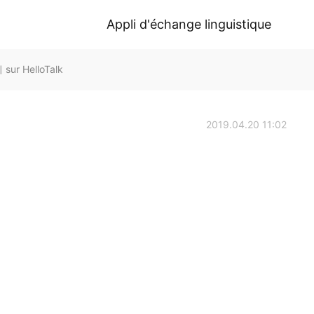
Appli d'échange linguistique
ur HelloTalk
2019.04.20 11:02