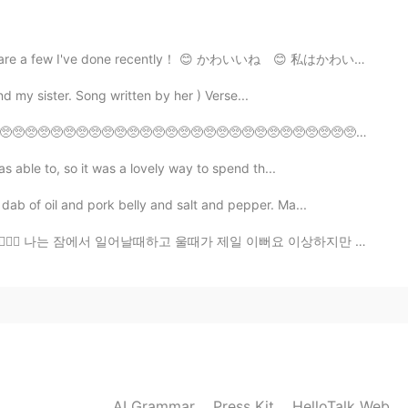
2019.04.20 15:03
e are a few I've done recently！ 😊 かわいいね 😊 私はかわいい食べ物が...
 my sister. Song written by her ) Verse...
2019.04.20 13:10
🥺🥺🥺🥺🥺🥺🥺🥺🥺🥺🥺🥺🥺🥺🥺🥺🥺🥺🥺🥺🥺🥺🥺🥺🥺🥺🥺🥺🥺🥺🥺🥺🥺🥺🥺🥺🥺🥺🥺🥺🥺🥺🥺🥺 ピエーン
s very expensive in Japan😢
was able to, so it was a lovely way to spend th...
 dab of oil and pork belly and salt and pepper. Ma...
2019.04.20 12:53
어날때하고 울때가 제일 이뻐요 이상하지만 사실이에요 🤷🏼‍♀️ Tbh ? I was crying...
して頂いたんですね😳しかも一年4ヶ月も前で同じメニュ
だけ😭自分に厳し過ぎる！！
2019.04.20 12:18
AI Grammar
Press Kit
HelloTalk Web