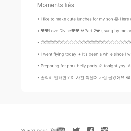
Mish • ミッシュ • 미시
Moments liés
EN
FR
JP
KR
I like to make cute lunches for my son 😂 Her
@shira
Expensive? How much?
❤️❤️Love Divine❤️❤️ 💔Part 2💔 ( sung by me and
shira
JP
EN
🥺🥺🥺🥺🥺🥺🥺🥺🥺🥺🥺🥺🥺🥺🥺🥺🥺🥺🥺🥺🥺🥺🥺🥺🥺🥺🥺🥺🥺🥺🥺🥺🥺🥺🥺🥺
I love a clotted cream however it’
I went flying today ✈️ It’s been a while since I 
Preparing for pork belly party 🎉 tonight yay! A
なみ
JP
EN
솔직히 말하면 ? 이 사진 찍을때 사실 울었어요 😂🤦🏼‍♀️ 나는 잠에서 일
@Mish • ミッシュ • 미시
凄い！探
ーとは、、しかもしかもたったこれ
Chieko
JP
EN
I also miss clotted cream.🥺
Suivez nous