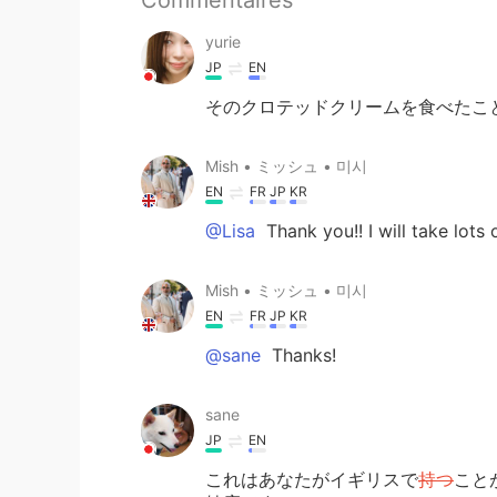
yurie
JP
EN
そのクロテッドクリームを食べたこ
Mish • ミッシュ • 미시
EN
FR
JP
KR
@Lisa
Thank you!! I will take lot
Mish • ミッシュ • 미시
EN
FR
JP
KR
@sane
Thanks!
sane
JP
EN
これはあなたがイギリスで
持つ
こと