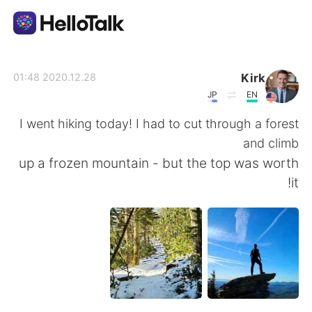
تطبيق تبادل اللغة
Kirk
2020.12.28 01:48
JP
EN
AI Grammar Checker
I went hiking today! I had to cut through a forest
and climb
العربية
up a frozen mountain - but the top was worth
it!
English
简体中文
繁體中文
Español
Français
Deutsch