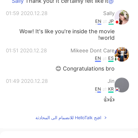
Thank you! It certainly felt like it
@Sally
2020.12.28 01:59
Sally
EN
JP
Wow! It's like you're inside the movie
world!
2020.12.28 01:51
Mikeee Dont Care
EN
ES
Congratulations bro 😊
2020.12.28 01:49
Jin
EN
KR
👍👍
افتح HelloTalk للانضمام الى المحادثة