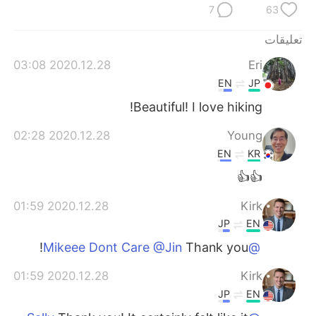
日本語
한국어
7
63
تعليقات
Русский
ไทย
2020.12.28 03:08
Eri
Indonesia
Italiano
EN
JP
Beautiful! I love hiking!
Türkçe
Tiếng Việt
2020.12.28 02:28
Young
Português
EN
KR
👍👍
2020.12.28 01:59
Kirk
JP
EN
Thank you!
@Mikeee Dont Care @Jin
2020.12.28 01:59
Kirk
JP
EN