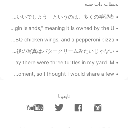
لحظات ذات صله
どうやって英語を勉強すれば上達するの、みたいな質問をときどき受けますが、自分がいつも勧めている学習法はやはり読書です。ただ、「文学」を読むことは避けたほうがいいでしょう。というのは、多くの学習者...
I went to St. Croix! St. Croix is one of the "U.S. Virgin Islands," meaning it is owned by the U....
My kids wanted comfort food tonight, so a big pile of BBQ chicken wings, and a pepperoni pizza! ...
改造は料理みたい。😜 料理人は野菜を綺麗に切って欲しい。お皿に丁寧に並ぶ。この写真の版みたい。😝2番の写真は手作りパスタとかパンを作り方みたいでしょ。😜最後の写真はバタークリームみたいじゃない...
今日は庭にかめが三びきいました。私のおっとはおもしろいしゃしんをとりました。ここはたくさんかめがいます。 Today there were three turtles in my yard. M...
Good morning my friends, I’m having a quick break at the moment, so I thought I would share a few...
تابعونا