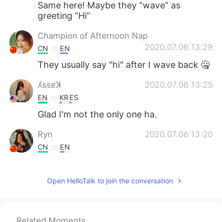
Same here! Maybe they “wave” as
greeting “Hi”
Champion of Afternoon Nap
2020.07.06 13:29
CN
EN
They usually say "hi" after I wave back 🤐
ʎssɐꓘ
2020.07.06 13:25
EN
KR
ES
Glad I'm not the only one ha.
Ryn
2020.07.06 13:20
CN
EN
Lol
Open HelloTalk to join the conversation
Konan
2020.07.06 13:17
JP
EN
Is it sign language?😅
Related Moments