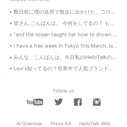
Kun is a male
2020.07.06 13:16
数日前に僕の近所で散歩に出かけた。コロナウイルスによって駐車場全部閉鎖されたので海岸で誰もいなかった。バレーボールネットも全部下がられてブランコも閉鎖された。不思議だった。それ以来Los Ang...
CN
EN
and i try😄
皆さん,こんばんは。 今何をしてるの？ もう1週間経ちますが,私はまだ病気です 😷 皆様ご健勝のことと思います. I'll reply to some of the messages la...
“and the ocean taught her how to drown in all the things bigger than herself. the ocean loved her...
woojae
2020.07.06 13:14
KR
EN
I have a free week in Tokyo this March. Is there any recommended events or themed cafe? Around 23...
Lol Ok let me do it and respond a lot
みんな、こんばんは。今日私のHelloTalkのパートナーは英語を話すことを投稿しました。インスピレーションを受けました! だから、日本語を話すことを投稿したいです。これは私の紹介です。 はじ...
afterwards. Just saying
Levi's知ってるの？世界中で人気ブランドと思う！今日は初めてLevi'sのジーンズを買っていました。私のヒップは大きとワイストは小さいのでたいていジーンズのサイズが合うは難しい。でもこのジー...
Eli 엘리자베스
2020.07.06 13:12
EN
SL
KR
JP
CN
@Spaghetti
No, they forgot the "talk"
Follow us
part. 🤣🤣 haha
jacky
2020.07.06 13:12
CN
EN
mostly. That means they're absence of
AI Grammar
Press Kit
HelloTalk Web
topics to go on. Even they want to talk