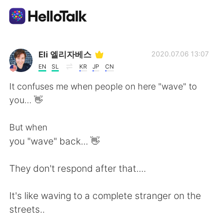
Language Exchange App
Eli 엘리자베스
2020.07.06 13:07
EN
SL
KR
JP
CN
AI Grammar Checker
It confuses me when people on here "wave" to
you... 👋
English
But when
you "wave" back... 👋
简体中文
繁體中文
They don't respond after that....
Español
العربية
It's like waving to a complete stranger on the
Français
Deutsch
streets..