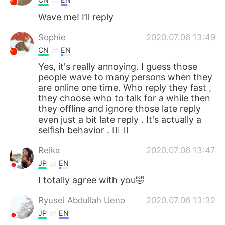
Wave me! I’ll reply
Sophie
2020.07.06 13:49
CN
EN
Yes, it's really annoying. I guess those
people wave to many persons when they
are online one time. Who reply they fast ,
they choose who to talk for a while then
they offline and ignore those late reply
even just a bit late reply . It's actually a
selfish behavior . 🤷🏻‍♀️
Reika
2020.07.06 13:47
JP
EN
I totally agree with you🤣
Ryusei Abdullah Ueno
2020.07.06 13:32
JP
EN