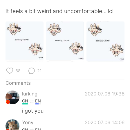
日本語
한국어
It feels a bit weird and uncomfortable... lol
Русский
ไทย
Indonesia
Italiano
Türkçe
Tiếng Việt
Português
68
21
Comments
lurking
2020.07.06 19:38
CN
EN
i got you
Yony
2020.07.06 14:06
CN
EN