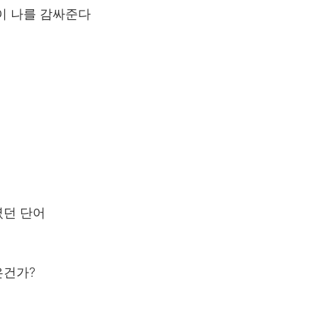
이 나를 감싸준다
였던 단어
은건가?