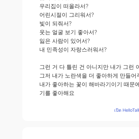
우리집이 떠올라서?
어린시절이 그리워서?
빛이 되줘서?
웃는 얼굴 보기 좋아서?
잃은 사람이 있어서?
내 민족성이 자랑스러워서?
그런 거 다 틀린 건 아니지만 내가 그런
그저 내가 노란색을 더 좋아하게 만들
내가 좋아하는 꽃이 해바라기이기 때문에
기를 좋아해요
노란색이 마음에 와닿는 이유는 살면서 
เปิด HelloTa
사람도 그런 거 같아요
왜 이 사람이 좋냐고 말하려면 어렵잖아
설명이 잘 안 되는데 그냥 마음속의 확