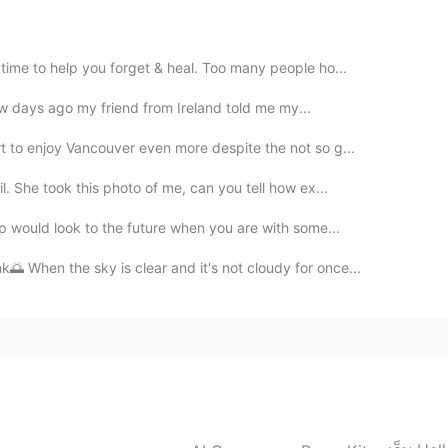
람이 좋은 이유들이 아니라 그 사람을 더 좋아하게
time to help you forget & heal. Too many people ho...
가 없는 거 같아요
A few days ago my friend from Ireland told me my...
t to enjoy Vancouver even more despite the not so g...
. She took this photo of me, can you tell how ex...
ip would look to the future when you are with some...
2019.08.07 22:59
 When the sky is clear and it's not cloudy for once...
던 후리지아가 노란색이었죠 제일 좋아하는 꽃, 색이 되었습
2019.07.31 14:59