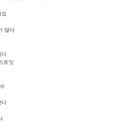
어요
가 많다
이다
 포스트잇
수수
왔다
다