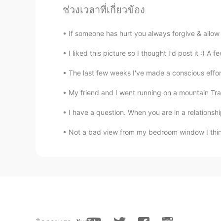
ช่วงเวลาที่เกี่ยวข้อง
이유를 말해봐도 내 생각엔 그런게 그 사
만드는 것인 거 같아요
If someone has hurt you always forgive & allow 
애초부터 좋아하게 되는 것엔 딱히 이유
I liked this picture so I thought I'd post it :) 
52
12
The last few weeks I've made a conscious effor
My friend and I went running on a mountain Trail
แสดงความคิดเห็น
I have a question. When you are in a relationsh
JIn Soo もぐもぐ NEO
KR
JP
Not a bad view from my bedroom window I think
공연을 하고 생애 첫 꽃다발을 받았
니다.
올리
EN
KR
@귤귤
감사합니다!