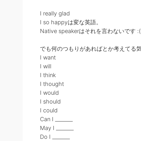
I really glad
I so happyは変な英語。
Native speakerはそれを言わないです :(
でも何のつもりがあればとか考えてる
I want
I will
I think
I thought
I would
I should
I could
Can I _______
May I _______
Do I _______