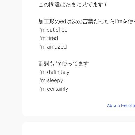
この間違はたまに見てます:(
加工形のedは次の言葉だったらI'mを
I'm satisfied
I'm tired
I'm amazed
副詞もI'm使ってます
I'm definitely
I'm sleepy
I'm certainly
I'm healthy
Abra o HelloTa
挨拶もI'm使ってます
I'm fine
I'm great!