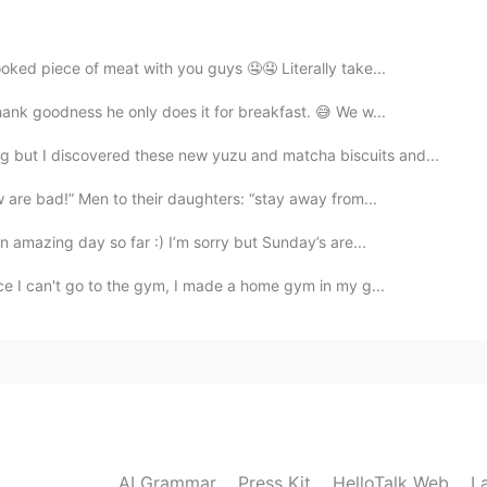
oked piece of meat with you guys 🤤🤤 Literally take...
nk goodness he only does it for breakfast. 😅 We w...
2を作ります
but I discovered these new yuzu and matcha biscuits and...
。
で英語のレッスンを作りたかった。
 are bad!” Men to their daughters: “stay away from...
 amazing day so far :) I’m sorry but Sunday’s are...
ce I can't go to the gym, I made a home gym in my g...
2019.06.28 23:14
る投稿だね✨ ありがとうφ(^ω^ )
AI Grammar
Press Kit
HelloTalk Web
L