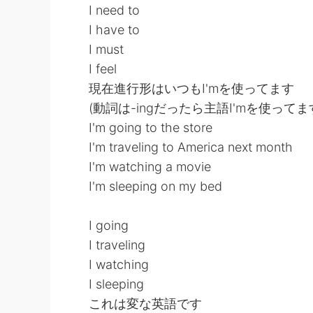
I need to
I have to
I must
I feel
現在進行形はいつもI'mを使ってます
(動詞は-ingだったら主語I'mを使ってま
I'm going to the store
I'm traveling to America next month
I'm watching a movie
I'm sleeping on my bed
I going
I traveling
I watching
I sleeping
これは変な英語です