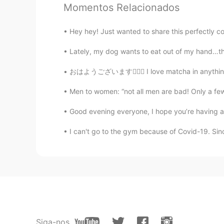
Momentos Relacionados
I'm doing well!
I'm okay!
Hey hey! Just wanted to share this perfectly co
I'm alright
Lately, my dog wants to eat out of my hand…tha
ちょっと長いレッスンだったからPart 
おはようございます🙋🏻‍♀️ I love matcha in anything 
その時、皆さんよろしくお願いします
私の日本語は上手じゃないけど日本語
Men to women: “not all men are bad! Only a few
間違った英語があればごめんなさい
Good evening everyone, I hope you’re having an
I can't go to the gym because of Covid-19. Sin
73
23
Comentários
Niko.n
JP
EN
Daniel おはよ～☀ すごく勉強にな
Siga-nos