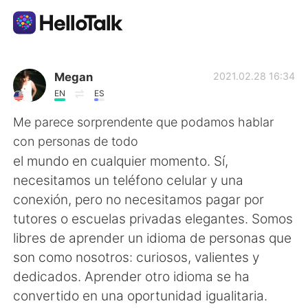
Приложение для Языкового Обмена
Megan
2021.02.28 16:34
EN
ES
AI Grammar Checker
Me parece sorprendente que podamos hablar
con personas de todo
Русский
el mundo en cualquier momento. Sí,
necesitamos un teléfono celular y una
conexión, pero no necesitamos pagar por
English
简体中文
tutores o escuelas privadas elegantes. Somos
libres de aprender un idioma de personas que
繁體中文
Español
son como nosotros: curiosos, valientes y
dedicados. Aprender otro idioma se ha
العربية
Français
convertido en una oportunidad igualitaria.