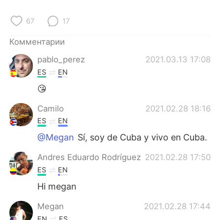
Deutsch
日本語
67
17
한국어
ไทย
Комментарии
Indonesia
Italiano
pablo_perez
2021.03.13 17:08
ES
EN
Türkçe
Tiếng Việt
😘
Português
Camilo
2021.02.28 18:16
ES
EN
@Megan
Sí, soy de Cuba y vivo en Cuba.
Andres Eduardo Rodríguez
2021.02.28 17:50
ES
EN
Hi megan
Megan
2021.02.28 17:44
EN
ES