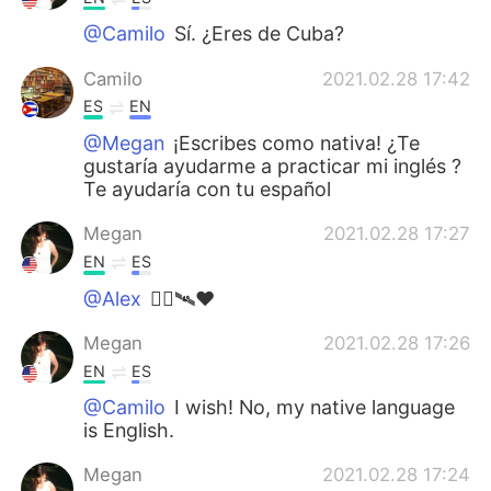
@Camilo
Sí. ¿Eres de Cuba?
Camilo
2021.02.28 17:42
ES
EN
@Megan
¡Escribes como nativa! ¿Te
gustaría ayudarme a practicar mi inglés ?
Te ayudaría con tu español
Megan
2021.02.28 17:27
EN
ES
@Alex
👍🏽🛰❤️
Megan
2021.02.28 17:26
EN
ES
@Camilo
I wish! No, my native language
is English.
Megan
2021.02.28 17:24