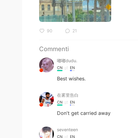
90
21
Commenti
嘟嘟dudu.
CN
EN
Best wishes.
在雾里告白
CN
EN
Don't get carried away
seventeen
CN
EN