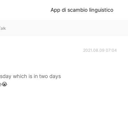
App di scambio linguistico
Talk
2021.08.09 07:04
sday which is in two days
ie😭