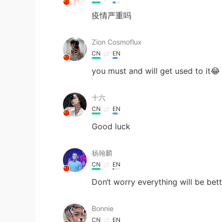
疫情严重吗
Zion Cosmoflux
CN
EN
you must and will get used to it😂
十六
CN
EN
Good luck
杨翰麟
CN
EN
Don‘t worry everything will be bett
Bonnie
CN
EN