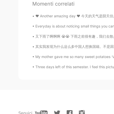
Momenti correlati
@Pussy
👍你行
❤️ Another amazing day ❤️ 今天的天气是阴天但是过得还不错！ 
cyrenne
Everyday is about noticing small things you can 
CN
EN
@Pussy
回去吧你
又下雨了啊啊啊 😭😭 下雨之前很有趣，我们去散步了，吃了红色天鹅绒饼干 😋 因为自三月以
其实我发现为什么这么多中国人想换国籍。不是因为他们不爱中国。不是因为他们喜欢别的国家。
سحر
FA
EN
My mother gave me so many sweet potatoes 🍠. 
In person!
Three days left of this semester. I feel this pict
Nicole
CN
EN
Don't be sad, sad we accompany 
Pussy
Seguici
CN
EN