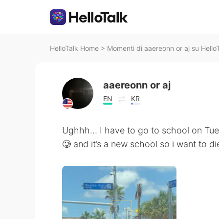
HelloTalk Home
>
Momenti di aaereonn or aj su Hello
aaereonn or aj
EN
KR
Ughhh… I have to go to school on Tue
🥲 and it’s a new school so i want to d