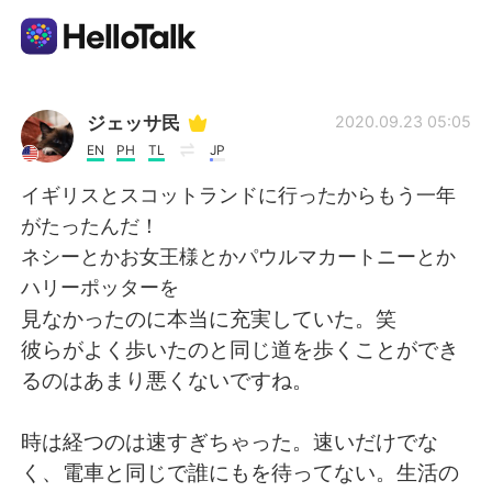
語学交換アプリ
ジェッサ民
2020.09.23 05:05
EN
PH
TL
JP
AI Grammar Checker
イギリスとスコットランドに行ったからもう一年
がたったんだ！
日本語
ネシーとかお女王様とかパウルマカートニーとか
ハリーポッターを
見なかったのに本当に充実していた。笑
English
简体中文
彼らがよく歩いたのと同じ道を歩くことができ
るのはあまり悪くないですね。
繁體中文
Español
時は経つのは速すぎちゃった。速いだけでな
العربية
Français
く、電車と同じで誰にもを待ってない。生活の