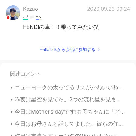
Kazuo
2020.09.23 09:24
JP
EN
FENDIの車！！乗ってみたい笑
Hiro
2020.09.23 05:54
JP
DE
HelloTalkから会話に参加する
イギリスとスコットランドに行っ
た
か
らもう一年がたったんだ！
イギリスとスコットランドに行っ
て
か
関連コメント
らもう一年がたったんだ！
ニューヨークの太ってるリスがかわいいね！ 友達はリスの写真を撮ってる私の写真を撮りました。笑 Does it make any sense? My friend took a photo o...
ネシーとか
お
女王様とか
パウ
ルマカー
トニーとかハリーポッター
を見
なかっ
昨夜は星空を見てた。2つの流れ星を見ました！超早かったから望みをできなかった。 太陽は星ですね。十億の星があるから、地球みたいな世界がいくつあるのかな？ ー 明日からまた仕事です。ちょっと悲...
た
のに
本当に充実していた。
今日はMother’s dayです!お母ちゃんに「どんなプレゼントが欲しい？」と聞きました。お母ちゃんは「新しいIpadが欲しい！」と言いました。3年前、彼女にIpadを買いました。今、そのIp...
ネシーとか女王様とか
ポー
ル
・
マ
ッ
カ
ートニーとかハリーポッター
には会え
今日はお母さんと話してました。彼らの住んでる街のコロナの事態はもっと悪くなってるから外にあまり出られない。今年はお母さんはここに行きたがってるけどコロナのせいで、できません。ママはめっちゃ明るく...
なかった
けど
本当に充実していた。
昨日は友達とアトランタのWorld of Coca-cola に行きました。アトランタでCoca-colaは生まれました。💡 ホッキョクグマさん見てハグして楽しみにしましたが現在状態のせいでハ...