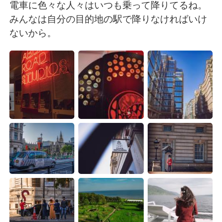
Deutsch
한국어
電車に色々な人々はいつも乗って降りてるね。
みんなは自分の目的地の駅で降りなければいけ
Русский
ไทย
ないから。
Indonesia
Italiano
Türkçe
Tiếng Việt
Português