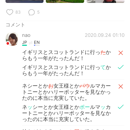
83
5
コメント
nao
2020.09.24 01:10
JP
EN
イギリスとスコットランドに行っ
た
か
らもう一年がたったんだ！
イギリスとスコットランドに行っ
て
か
らもう一年がたったんだ！
ネシーとか
お
女王様とか
パウ
ルマカー
トニーとかハリーポッターを見なかっ
たのに本当に充実していた。
ネ
ッ
シーとか女王様とか
ポー
ルマ
ッ
カ
ートニーとかハリーポッターを見なか
ったのに本当に充実していた。