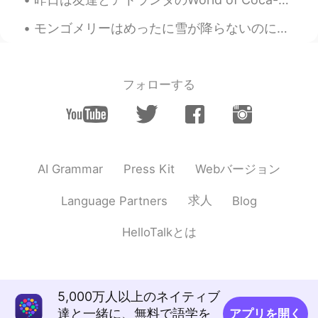
彼らがよく歩いた
の
と
同じ
道を歩くこ
とができるの
はあまり悪く
な
い
です
モンゴメリーはめったに雪が降らないのに極渦のせいで今細雪が降っています。❄️🌨仕事行きたくない〜 一日中はベドで猫ちゃんと遊んで、コーヒーを飲みたい！ 雪が降ってる時、厚い毛皮がある動物の以外は...
ね。
彼らがよく歩いたと
言われている
道を
歩くことができるの
も
な
かなか良かっ
フォローする
た
ですね。
時
は
経つのは
速
すぎ
ちゃった
。
時
が
経つのは
早
すぎ
です
。
Webバージョン
AI Grammar
Press Kit
速
いだけでなく、電車と同じで誰
に
も
を
待ってない。
求人
Language Partners
Blog
早
いだけでなく、電車と同じで誰も待
って
くれ
ない。
HelloTalkとは
生活
の
電車に色々な人々
は
いつも乗
っ
て
降りてるね。
生活
という
電車に
は
色々な人々
が
いつ
5,000万人以上のネイティブ
も乗
り
降り
し
て
い
るね。
達と一緒に、無料で語学を
アプリを開く