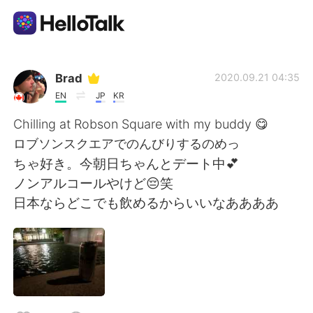
語学交換アプリ
Brad
2020.09.21 04:35
EN
JP
KR
AI Grammar Checker
Chilling at Robson Square with my buddy 😋
ロブソンスクエアでのんびりするのめっ
日本語
ちゃ好き。今朝日ちゃんとデート中💕
ノンアルコールやけど😔笑
日本ならどこでも飲めるからいいなああああ
English
简体中文
繁體中文
Español
العربية
Français