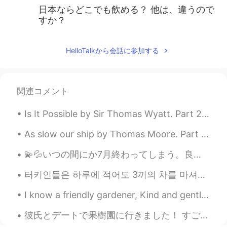
日本ならどこでも飲める？ 他は、違うので
すか？
HelloTalkから会話に参加する
関連コメント
Is It Possible by Sir Thomas Wyatt. Part 2 of 2. Is it possible To spy it in an eye That turns...
As slow our ship by Thomas Moore. Part 1 of 2. AS slow our ship her foamy track Against the w...
💫💦いつの間にか7月終わってしまう。良い週末をお過ごしください。🙏 目指すべきは、 成功や幸せではなく 、 豊かな人 生です. たくさんの失敗や苦しみは、 濃密な人 生の重要な要素になんです...
터키인들은 하루에 적어도 3끼의 차를 마셔요. 우리는 차 없이는 절대 아침을 먹을 수 없어요. 그리고 저녁에는 피로 때문에 차를 마셔용. 우리는 누군가를 만나거나 이야기...
I know a friendly gardener, Kind and gentle is he, Even though the wind blows, Wherever he goes, ...
彼氏とデートで果樹園に行きました！ すごく可愛い 野菜と果物は新鮮でカラフルです。 秋が来たので秋の装飾で飾られていました。 アメリカに行ったら、ぜひ秋の時に来てください。 やっぱり、こ...