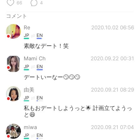
Deutsch
한국어
66
4
コメント
Русский
ไทย
Re
2020.10.02 06:56
Indonesia
Italiano
JP
EN
素敵なデート！笑
Türkçe
Tiếng Việt
Mami Ch
2020.09.22 00:31
Português
JP
EN
デートいーなー🙄🙄🙄
由美
2020.09.21 08:29
JP
EN
私もおデートしようっと🌟 計画立てようっ
と😆
miwa
2020.09.21 07:04
JP
EN