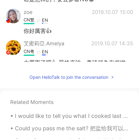
zoe
2019.10.07 15:00
CN繁
EN
你好厲害👍
艾蜜莉亞.Amelya
2019.10.07 14:35
CN粤
EN
太厲害了吧👍 嚴格來說，粤語稍為有些懶
音、不標準，但都足以讓聆聽者聽得明白～
加油！
Open HelloTalk to join the conversation
Tina
2019.10.07 12:07
CN
EN
Related Moments
语言太好的吧
I would like to tell you what I cooked last night: for a change I slow cooked some lamb for the b...
Tina
2019.10.07 10:51
CN
EN
Could you pass me the salt? 把盐给我可以吗？ Here you go. 给，给你。 Are you ready??? Here we go!! 准备好了？？咱们开始...
找不到人生方向