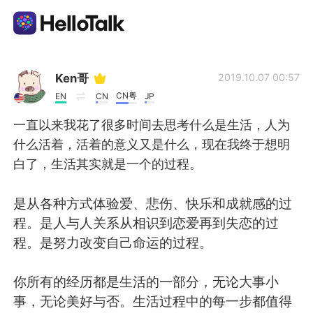
Language Exchange App
Ken哥
2019.10.07 00:57
CN粤
EN
CN
JP
AI Grammar Checker
一直以来我花了很多时间去思考什么是生活，人为
什么活着，活着的意义又是什么，现在我终于想明
English
白了，生活其实就是一个的过程。
是从各种方式体验爱、悲伤、快乐和成就感的过
简体中文
繁體中文
程。是人与人关系从相识到恋爱再到失恋的过
程。是努力改变自己命运的过程。
Español
العربية
你所有的经历都是生活的一部分，无论大事小
Français
Deutsch
事，无论美好与否。生活过程中的每一步都值得