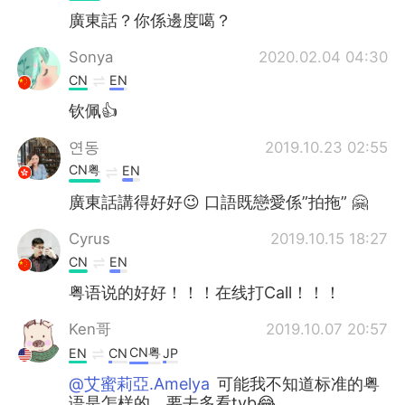
廣東話？你係邊度噶？
Sonya
2020.02.04 04:30
CN
EN
钦佩👍
연동
2019.10.23 02:55
CN粤
EN
廣東話講得好好😉 口語既戀愛係”拍拖” 🤗
Cyrus
2019.10.15 18:27
CN
EN
粤语说的好好！！！在线打Call！！！
Ken哥
2019.10.07 20:57
CN粤
EN
CN
JP
@艾蜜莉亞.Amelya
可能我不知道标准的粤
语是怎样的，要去多看tvb😂