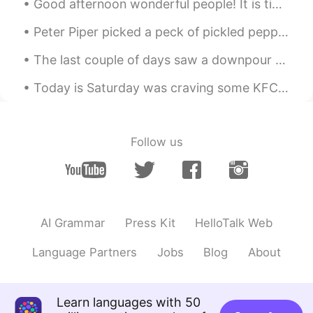
Good afternoon wonderful people! It is time for a poem. Can you read it out for me! I do not li...
白白
2019.10.07 10:05
Peter Piper picked a peck of pickled peppers. A peck of pickled peppers Peter Piper picked. If Pe...
CN
EN
The last couple of days saw a downpour almost non stop . You wouldn’t think it’s the height of su...
有点中国哲学意味！😄
Today is Saturday was craving some KFC but making it from home was better since it’s baked and no...
lu2
2019.10.07 08:15
CN粤
EN
😂😂😂😂
Follow us
chen
2019.10.07 06:56
CN
EN
Aquarium you must be
AI Grammar
Press Kit
HelloTalk Web
sunny
2019.10.07 04:18
Language Partners
Jobs
Blog
About
CN
EN
中文很好！
Learn languages with 50
薛淑真
2019.10.07 04:07