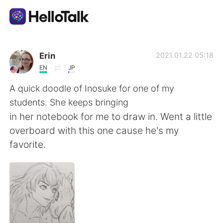
언어 교환 앱
Erin
2021.01.22 05:18
EN
JP
AI Grammar Checker
A quick doodle of Inosuke for one of my
students. She keeps bringing
한국어
in her notebook for me to draw in. Went a little
overboard with this one cause he's my
favorite.
English
简体中文
繁體中文
Español
العربية
Français