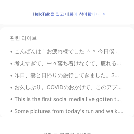
HelloTalk을 열고 대화에 참여합니다
관련 라이브
こんばんは！お疲れ様でした ＾＾ 今日僕の新しいを始めました！ また幼稚園で働きます！今回新宿御苑の近くにある幼稚園で働きます！新宿御苑がとても好きなので嬉しいです！＾＾ 今日新しい子供に会いま...
考えすぎて、中々落ち着けなくて、疲れるのが多いから、ここに一人でよく来ています。皆さんはストレスや心配事で悩む時に何をしますか。アメリカ人として、日本人はメンタルヘルスについて話すのが恥ずかしく...
昨日、妻と日帰りの旅行してきました。3年ぶりに妻の友達に会って、弥彦山へ遊びに行きました。今年は今まででこれ以上ないほど晴天で、日差しの中は猛暑でしたが、木陰で憩いながら顔をなでるそよ風が気持ち...
お久しぶり。COVIDのおかげで、このアプリケーションを使用するモチベーションを失いました。しかし、毎日日本語を勉強しました。 来年は日本での生活の夢を叶えることができればと思います。 僕が...
This is the first social media I've gotten to ONE THOUSAND FOLLOWERS! I'm very thankful for all o...
Some pictures from today's run and walk. A beautiful blue sky and lovely scenery make me feel ha...