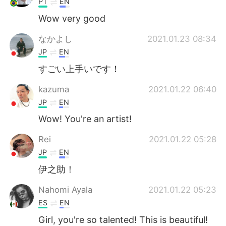
PT
EN
Wow very good
なかよし
2021.01.23 08:34
JP
EN
すごい上手いです！
kazuma
2021.01.22 06:40
JP
EN
Wow! You're an artist!
Rei
2021.01.22 05:28
JP
EN
伊之助！
Nahomi Ayala
2021.01.22 05:23
ES
EN
Girl, you're so talented! This is beautiful!