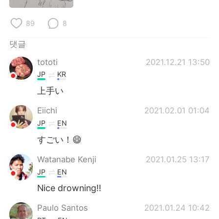
Deutsch
日本語
89
8
Русский
ไทย
댓글
Indonesia
Italiano
tototi
2021.12.21 13:50
JP
KR
Türkçe
Tiếng Việt
上手い
Português
Eiichi
2021.02.01 01:04
JP
EN
すごい！😄
Watanabe Kenji
2021.01.25 13:17
JP
EN
Nice drowning!!
Paulo Santos
2021.01.24 10:42