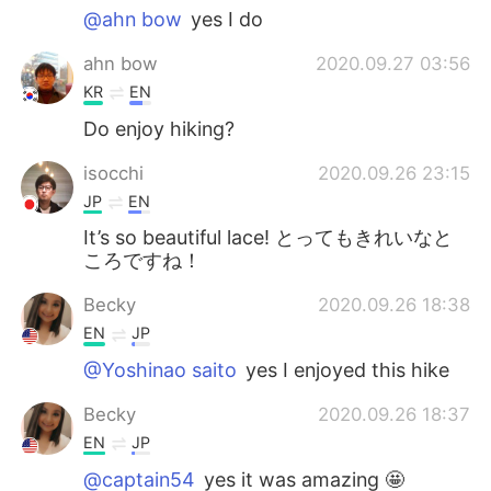
@ahn bow
yes I do
ahn bow
2020.09.27 03:56
KR
EN
Do enjoy hiking?
isocchi
2020.09.26 23:15
JP
EN
It’s so beautiful lace! とってもきれいなと
ころですね！
Becky
2020.09.26 18:38
EN
JP
@Yoshinao saito
yes I enjoyed this hike
Becky
2020.09.26 18:37
EN
JP
@captain54
yes it was amazing 🤩