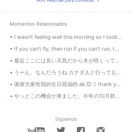
sario
2020.09.26 17:01
Abrir HelloTalk para conversar
JP
EN
Wow it's beautiful seeing. How long did
you take time to go there ?
Momentos Relacionados
Mai
2020.09.26 16:55
I wasn’t feeling well this morning so I took a sick day. I decided to go for a walk. Fresh air al...
JP
EN
If you can’t fly, then run if you can’t run, then walk if you can’t walk, then crawl but whatever...
So bountiful view.⛰
最近ここには良い天気だから木が咲くって始めてる Lately here, the weather has been nice so trees are starting to blossom ...
mikiya
2020.09.26 16:52
うーん、なんだろうね カナダ人と行っても、100%中華の血が流れてる人が多いんですよ…外国人＝白人の考え方がすごく古いし、その人に対しても失礼ですよ？ その上に、やっぱり信じがたいから、もう一回...
JP
EN
Nice view.
谢谢大家给我的生日祝福🎂 🍰 😊  thank you everyone for my birthday messages😇🎉🎁 I thought it would be fitting ...
Yoshinao saito
2020.09.26 16:47
やっとこの機会が来ました。今年の10月群馬県で英語教師になることになりました。応援してくれる方たくさん居てすごく感謝してます。ありがとうございました。これから日本でALTの仕事を頑張って私の住ん...
JP
EN
Especially the 3rd pic is breathtaking!
Síguenos
Paolo
2020.09.26 16:43
JP
EN