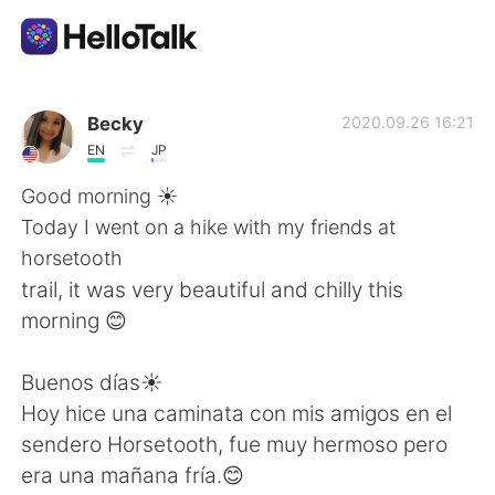
Aplicación de intercambio de idiomas
Becky
2020.09.26 16:21
EN
JP
AI Grammar Checker
Good morning ☀️
Today I went on a hike with my friends at
Español
horsetooth
trail, it was very beautiful and chilly this
morning 😊
English
简体中文
Buenos días☀️
繁體中文
العربية
Hoy hice una caminata con mis amigos en el
sendero Horsetooth, fue muy hermoso pero
Français
Deutsch
era una mañana fría.😊