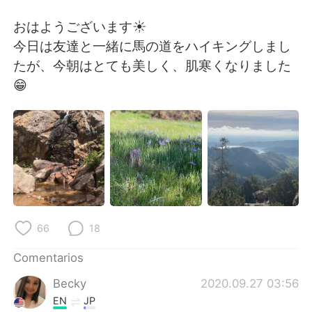
日本語
한국어
おはようございます☀️
Русский
ไทย
今日は友達と一緒に馬の道をハイキングしまし
たが、今朝はとても美しく、肌寒くなりました
Indonesia
Italiano
😁
Türkçe
Tiếng Việt
Português
66
18
Comentarios
Becky
2020.09.27 03:56
EN
JP