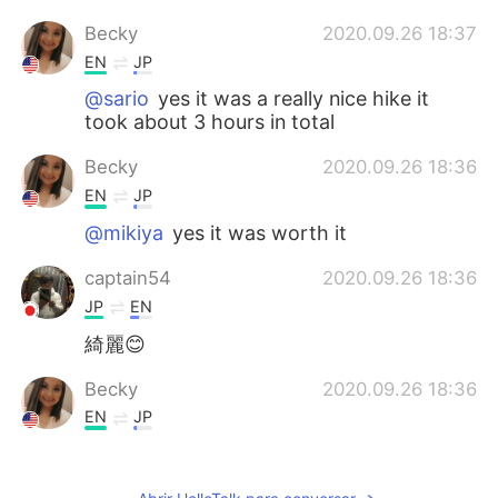
Becky
2020.09.26 18:37
EN
JP
@sario
yes it was a really nice hike it
took about 3 hours in total
Becky
2020.09.26 18:36
EN
JP
@mikiya
yes it was worth it
captain54
2020.09.26 18:36
JP
EN
綺麗😊
Becky
2020.09.26 18:36
EN
JP
@Paolo
yes it really is 😁