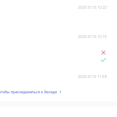
2020.01.15 12:22
2020.01.15 12:15
2020.01.15 11:59
ake a lot of nice photos but I will definitely
 чтобы присоединиться к беседе
2020.01.15 11:57