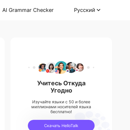
AI Grammar Checker
Русский
Учитесь Откуда
Угодно
Изучайте языки с 50 и более
миллионами носителей языка
бесплатно!
Скачать HelloTalk