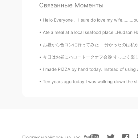
EN
CN
Связанные Моменты
@Miri
thank you very much! 😊 I wi
Hello Everyone， I sure do love my wife.........
kmk
Ate a meal at a local seafood place...Hudson Ho
JP
ES
お昼から合コンに行ってみた！ 分かったのは私が好きな子って 合コンに行かないんだろうな
楽しそう！！楽しさが伝わる写真！(´ω
今日はお昼にハロートークオフ会😁 すっごく楽しかったーーー💕 かーらーのー パパッと
Miri
I made PIZZA by hand today. Instead of using an
JP
EN
I have been to kaiyukan. So cute 💕
Ten years ago today I was walking down the str
Подписывайтесь на нас