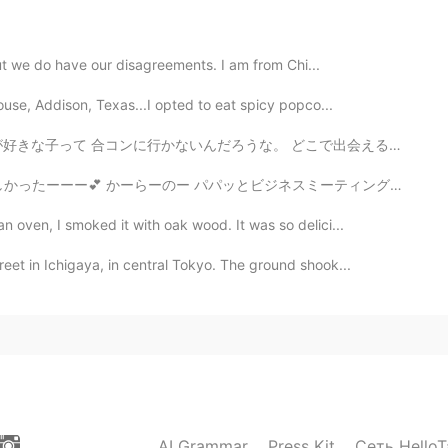
ll definitely miss the animals there😭
but we do have our disagreements. I am from Chi...
2020.01.15 11:54
use, Addison, Texas...I opted to eat spicy popco...
。 どこで出会えるかな。 きっと理想高過ぎだな 外見で判断したらあかんと言われるけど 入った瞬間に終わった...
` )
ビジネスミーティングーーー かーらーのー ロンスケイベント💕 サンタモニカ、今回は街からオフィシャルに ...
2020.01.15 11:53
 oven, I smoked it with oak wood. It was so delici...
 Have a nice trip!
eet in Ichigaya, in central Tokyo. The ground shook...
AI Grammar
Press Kit
Сеть HelloT