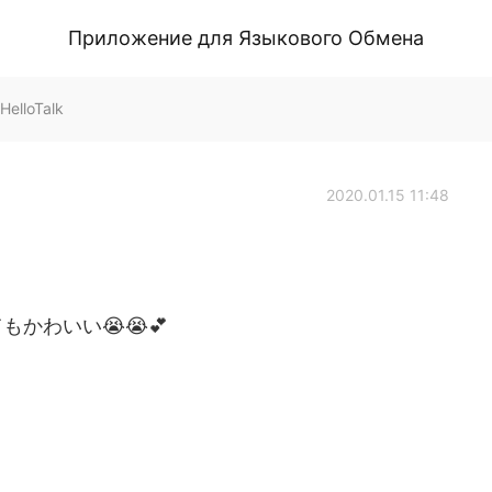
Приложение для Языкового Обмена
elloTalk
2020.01.15 11:48
かわいい😭😭💕