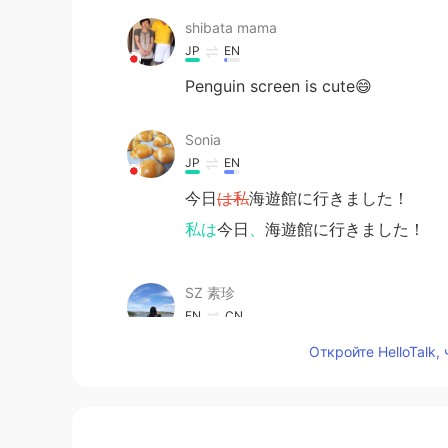
shibata mama
JP
EN
Penguin screen is cute😄
Sonia
JP
EN
今日
は私
海遊館に行きました！
私は
今日
、
海遊館に行きました！
SZ 素珍
EN
CN
はい、楽しそうです~ I didn't manage to t
Откройте HelloTalk,
remember the trip! 😭😆
SZ 素珍