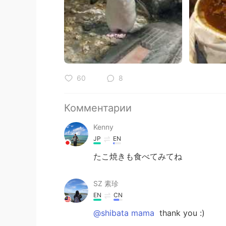
60
8
Комментарии
Kenny
JP
EN
たこ焼きも食べてみてね
SZ 素珍
EN
CN
@shibata mama
thank you :)