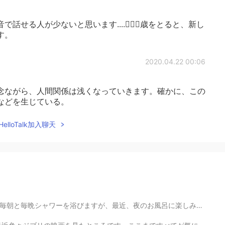
せる人が少ないと思います....🤷🏻‍♀️歳をとると、新し
す。
2020.04.22 00:06
念ながら、人間関係は浅くなっていきます。確かに、この
などを生じている。
elloTalk加入聊天
風呂に楽しみ。🥰ストレス発散できると思います。色々なバスソルトを試しています。amazonでこれを見つけま...