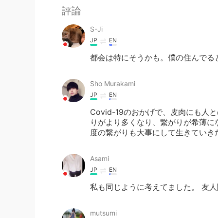
評論
S-Ji
JP
EN
都会は特にそうかも。僕の住んでる
Sho Murakami
JP
EN
Covid-19のおかげで、皮肉に
りがより多くなり、繋がりが希薄に
度の繋がりも大事にして生きていき
Asami
JP
EN
私も同じように考えてました。 友人
mutsumi