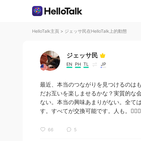
HelloTalk主頁
>
ジェッサ民在HelloTalk上的動態
ジェッサ民
EN
PH
TL
JP
最近、本当のつながりを見つけるのは
だお互いを楽しませるかな？実質的な
ない。本当の興味あまりがない。全て
す。すべてが交換可能です。人も。🤷🏻‍♀️
66
5