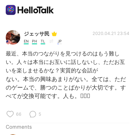
Language Exchange App
ジェッサ民
2020.04.21 23:54
EN
PH
TL
JP
AI Grammar Checker
最近、本当のつながりを見つけるのはもう難し
い。人々は本当にお互いに話しないし、ただお互
English
いを楽しませるかな？実質的な会話が
ない。本当の興味あまりがない。全ては、ただ
のゲームで、勝つのことばかりが大切です。す
简体中文
繁體中文
べてが交換可能です。人も。🤷🏻‍♀️
Español
العربية
66
5
Français
Deutsch
Comments