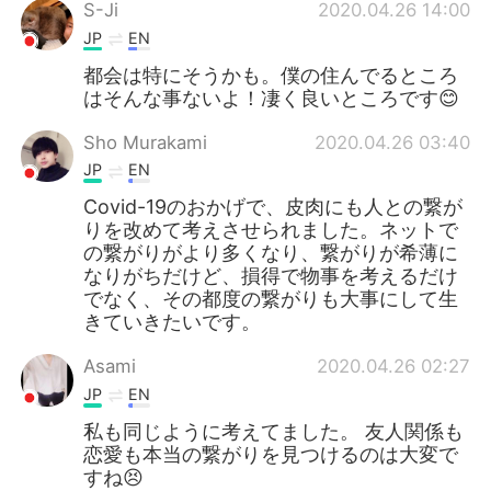
日本語
한국어
S-Ji
2020.04.26 14:00
JP
EN
Русский
ไทย
都会は特にそうかも。僕の住んでるところ
はそんな事ないよ！凄く良いところです😊
Indonesia
Italiano
Sho Murakami
2020.04.26 03:40
JP
EN
Türkçe
Tiếng Việt
Covid-19のおかげで、皮肉にも人との繋が
Português
りを改めて考えさせられました。ネットで
の繋がりがより多くなり、繋がりが希薄に
なりがちだけど、損得で物事を考えるだけ
でなく、その都度の繋がりも大事にして生
きていきたいです。
Asami
2020.04.26 02:27
JP
EN
私も同じように考えてました。 友人関係も
恋愛も本当の繋がりを見つけるのは大変で
すね😣