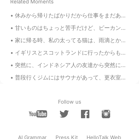
Related Moments
休みから帰りたばかりだから仕事をまだあまりしたくない。猫ちゃんは私の心が読められそう。。。私のレポートは遅れて、上司が私に怒るになる場合は、この写真を送ると思います。😂😳 心はまだフロリダにあ...
甘いものはちょっと苦手だけど、ピーカンパイが大好きです。あまり甘くなくて香りと味が大好きです。夢で見ました。たぶん、寝ながら、誰かが私の鼻の近くにピーカンパイを置いました。笑 外で、ピーカンパ...
家に帰る時、私の太ってる猫は、雨滴とか、落ち葉とか、飛んでいる鳥とか、通り過ぎる車とか、または歩いている人をほとんどいつもまじめに見てます。何かを見ています。多分私が見ることができないものを見て...
イギリスとスコットランドに行ったからもう一年がたったんだ！ ネシーとかお女王様とかパウルマカートニーとかハリーポッターを見なかったのに本当に充実していた。笑 彼らがよく歩いたのと同じ道を歩くこと...
突然に、インドネシア人の友達から突然にメッセージをもらいました！彼は12年間ぐらい私の友達です。あの頃は、私たちはめっちゃ貧乏の大学生でした！笑笑 彼は12年間くらい私の友達です。私は彼を英語で...
普段行くジムにはサウナがあって、更衣室にあります。昨日はサウナにいるおばさんたちはのんびりに会話してました。声があまりにも大きかったので更衣室にいた人は全部が聞こえてしまいました。😂 会話はこ...
Follow us
AI Grammar
Press Kit
HelloTalk Web