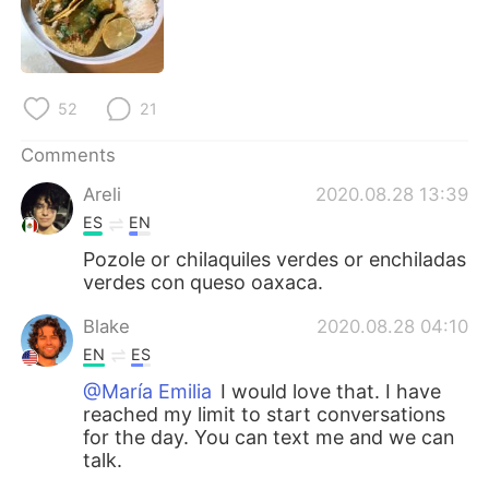
日本語
한국어
Русский
ไทย
52
21
Indonesia
Italiano
Comments
Türkçe
Tiếng Việt
Areli
2020.08.28 13:39
ES
EN
Português
Pozole or chilaquiles verdes or enchiladas
verdes con queso oaxaca.
Blake
2020.08.28 04:10
EN
ES
@María Emilia
I would love that. I have
reached my limit to start conversations
for the day. You can text me and we can
talk.