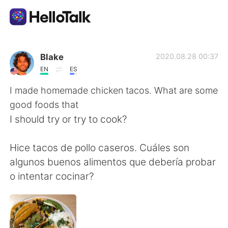
Language Exchange App
Blake
2020.08.28 00:37
EN
ES
AI Grammar Checker
I made homemade chicken tacos. What are some
good foods that
English
I should try or try to cook?
Hice tacos de pollo caseros. Cuáles son
简体中文
繁體中文
algunos buenos alimentos que debería probar
o intentar cocinar?
Español
العربية
Français
Deutsch