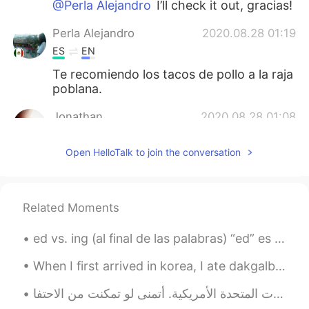
@Perla Alejandro
I’ll check it out, gracias!
Perla Alejandro
2020.08.28 01:19
ES
EN
Te recomiendo los tacos de pollo a la raja
poblana.
Jonathan
2020.08.28 01:08
ES
EN
Open HelloTalk to join the conversation
@Blake
good luck!! Go ahead.
Elena
2020.08.28 01:07
ES
EN
Related Moments
@Blake
y para tomar recomiendo un vino
ed vs. ing (al final de las palabras) “ed” es tiempo pasado. “I asked””yo pregunté”. “ing” es tie...
tinto 🍷
When I first arrived in korea, I ate dakgalbi with my friend from Sweden and we thought we were f...
ISA
2020.08.28 01:07
ES
EN