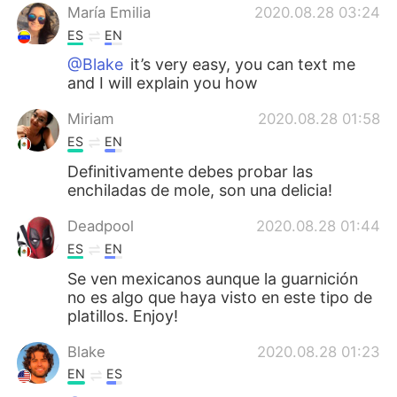
María Emilia
2020.08.28 03:24
ES
EN
@Blake
it’s very easy, you can text me
and I will explain you how
Miriam
2020.08.28 01:58
ES
EN
Definitivamente debes probar las
enchiladas de mole, son una delicia!
Deadpool
2020.08.28 01:44
ES
EN
Se ven mexicanos aunque la guarnición
no es algo que haya visto en este tipo de
platillos. Enjoy!
Blake
2020.08.28 01:23
EN
ES