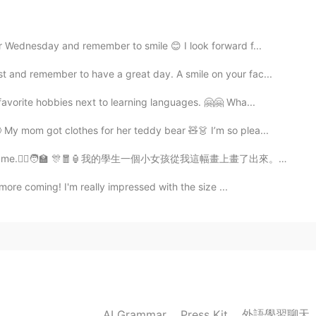
2019.09.03 10:51
 Wednesday and remember to smile 😊 I look forward f...
t and remember to have a great day. A smile on your fac...
avorite hobbies next to learning languages. 🤗🤗 Wha...
2019.09.03 10:37
My mom got clothes for her teddy bear 🧸👗 I’m so plea...
me.🙋‍♀️🧑‍🏫 🎊🧧🏮我的學生一個小女孩從我這幅畫上畫了出來。 謝謝埃塞爾的漂亮圖畫。🧧🏮🎊
 more coming! I'm really impressed with the size ...
2019.09.03 10:37
外語學習聊天
AI Grammar
Press Kit