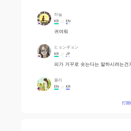
하늘
KR
EN
귀여워
ヒョンギョン
KR
JP
피가 거꾸로 솟는다는 말하시려는건가
올리
EN
KR
@제이 J
네 ㅋㅋㅋㅋ
打開H
올리
EN
KR
@violeta
감사합니다!