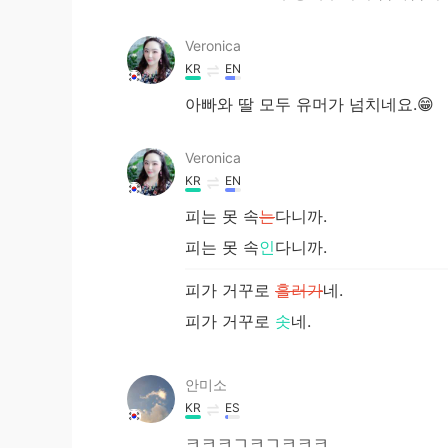
Veronica
KR
EN
아빠와 딸 모두 유머가 넘치네요.😁
Veronica
KR
EN
피는 못 속
는
다니까.
피는 못 속
인
다니까.
피가 거꾸로
흘러가
네.
피가 거꾸로
솟
네.
안미소
KR
ES
ㅋㅋㅋㄱㅋㄱㅋㅋㅋ