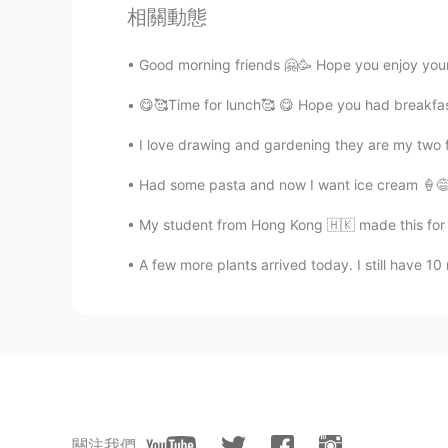
相關動態
제이 J
Good morning friends 🤗🥳 Hope you enjoy your
KR
EN
😋🥰Time for lunch🥰 😋 Hope you had breakfas
ㅋㅋㅋㅋㅋ 아버님이 한국인이셔요?
I love drawing and gardening they are my two f
violeta
Had some pasta and now I want ice cream 🍦😅 
KR
ES
피는 못 속
는
다니까
.
My student from Hong Kong 🇭🇰 made this for 
피는 못 속
인
다니까
A few more plants arrived today. I still have 10
iwannabe
KR
EN
아빠는 못말려
關注我們