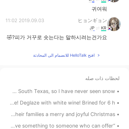
귀여워
2019.09.03 11:02
ヒョンギョン
JP
KR
피가 거꾸로 솟는다는 말하시려는건가요?🤣
2019.09.03 10:55
올리
افتح HelloTalk للانضمام الى المحادثة
KR
EN
네 ㅋㅋㅋㅋ
@제이 J
2019.09.03 10:55
올리
لحظات ذات صله
KR
EN
My friend sent me this picture from Colorado 😊 I live in South Texas, so I have never seen snow. ...
감사합니다!
@violeta
Tonight dinner is Pork Chops with apple 🍎 butter 🧈 sauce! Deglaze with white wine! Brined for 6 h...
2019.09.03 10:51
제이 J
from my heart: ❤️ I wish my Christian friends & their families a merry and joyful Christmas 🎄 ❤️...
EN
KR
ㅋㅋㅋㅋㅋ 아버님이 한국인이셔요?
“If you want to experience the true meaning of Christmas, give something to someone who can offer...