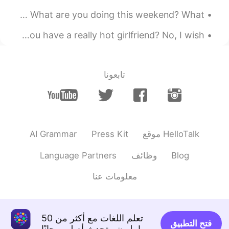
2019.09.03 10:37
violeta
英语口语 How's your weekend going? How's your Saturday going? What are you doing this weekend? What ...
ES
KR
英语口语 I wish. Did you golf today? No, I wish. Do you have a really hot girlfriend? No, I wish....
.
피는 못 속
는
다니까
피는 못 속
인
다니까
تابعونا
2019.09.03 10:37
iwannabe
EN
KR
아빠는 못말려
AI Grammar
Press Kit
موقع HelloTalk
Language Partners
وظائف
Blog
معلومات عنا
تعلم اللغات مع أكثر من 50
فتح التطبيق
مليون متحدث أصلي مجانًا!