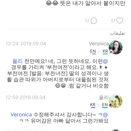
日本語
한국어
뜻은 내가 알아서 붙이지만 😂😂
Русский
ไทย
12
51
Indonesia
Italiano
تعليقات
2019.09.04 13:24
Veronica
Türkçe
Tiếng Việt
EN
KR
Português
천만에요! 네, 그런 듯하네요. 이런
@올리
경우를 가리켜 '부전여전'이라고 해요.👨‍👧
부전여전 [발음: 부전녀전] 딸의 성격이나 생
활 습관 따위가 아버지로부터 대물림된 것처
럼 같거나 비슷함. 😁😄
2019.09.04 12:59
올리
KR
EN
수정해주셔서 감사합니다~ ㅋ
@Veronica
ㅋㅋ 유머감은 아빠 닮아서 그런가봐요