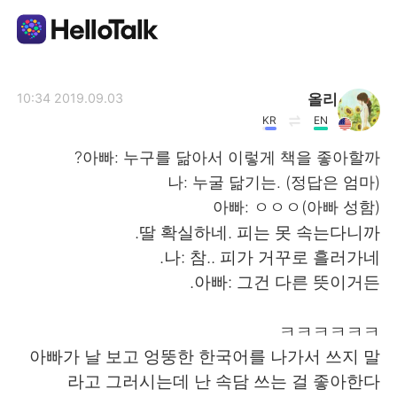
تطبيق تبادل اللغة
올리
2019.09.03 10:34
KR
EN
AI Grammar Checker
아빠: 누구를 닮아서 이렇게 책을 좋아할까?
나: 누굴 닮기는. (정답은 엄마)
العربية
아빠: ㅇㅇㅇ(아빠 성함)
딸 확실하네. 피는 못 속는다니까.
나: 참.. 피가 거꾸로 흘러가네.
English
简体中文
아빠: 그건 다른 뜻이거든.
繁體中文
Español
ㅋㅋㅋㅋㅋㅋ
아빠가 날 보고 엉뚱한 한국어를 나가서 쓰지 말
Français
Deutsch
라고 그러시는데 난 속담 쓰는 걸 좋아한다