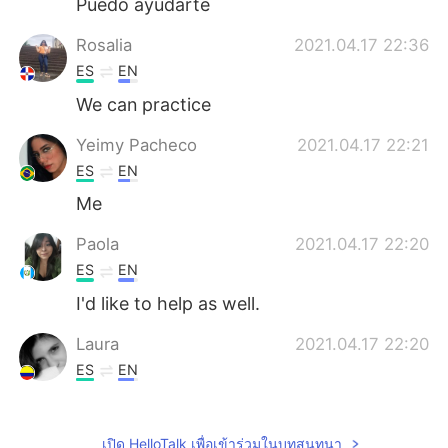
Puedo ayudarte
Rosalia
2021.04.17 22:36
ES
EN
We can practice
Yeimy Pacheco
2021.04.17 22:21
ES
EN
Me
Paola
2021.04.17 22:20
ES
EN
I'd like to help as well.
Laura
2021.04.17 22:20
ES
EN
Quieres practicar??
Antonella
2021.04.17 22:19
เปิด HelloTalk เพื่อเข้าร่วมในบทสนทนา