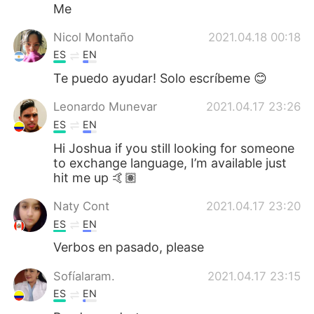
Deutsch
日本語
Me
Nicol Montaño
2021.04.18 00:18
한국어
Русский
ES
EN
Indonesia
Italiano
Te puedo ayudar! Solo escríbeme 😊
Leonardo Munevar
2021.04.17 23:26
Türkçe
Tiếng Việt
ES
EN
Português
Hi Joshua if you still looking for someone
to exchange language, I’m available just
hit me up 🤙🏽
Naty Cont
2021.04.17 23:20
ES
EN
Verbos en pasado, please
Sofíalaram.
2021.04.17 23:15
ES
EN