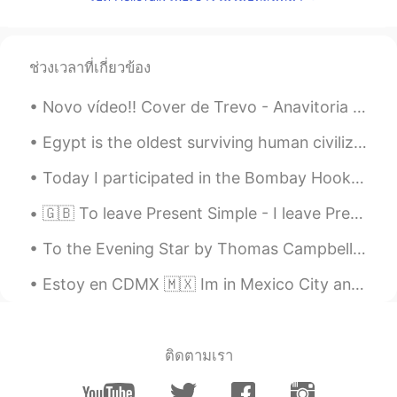
ES
IT
Me! :)
ช่วงเวลาที่เกี่ยวข้อง
Lauren
2021.04.17 22:19
Novo vídeo!! Cover de Trevo - Anavitoria 😊 please like, comment and subscribe! ❤️ https://youtu....
ES
EN
🙋🏻‍♀️
Egypt is the oldest surviving human civilization. Here's a little something on Ancient Egypt. "...
danielpalominos
2021.04.17 22:19
Today I participated in the Bombay Hook Christmas Bird Count with two of my birding friends. We m...
ES
EN
🇬🇧 To leave Present Simple - I leave Present Continuous - I am leaving Present Perfect - I have ...
Hola me gustaría ayudarte y que me
ayudes. Hi I'll be glad to help you and for
To the Evening Star by Thomas Campbell. STAR that bringest home the bee, And sett’st the weary ...
you to help me ir possible.
Estoy en CDMX 🇲🇽 Im in Mexico City and i love it here. The food is amazing! But i am really mis...
SP
2021.04.17 22:17
ES
EN
@Joshua
si necesitas ayuda estaré
ติดตามเรา
encantada de ayudarte, I also need to
practise English so text me anytime