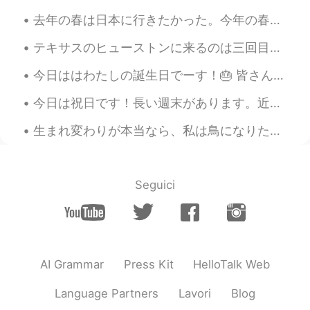
か？
去年の春は日本に行きたかった。今年の春は、またできなかった。😿 ラスベガスに行った時ホテルの中には植物園があります！美しいお花を見ました！✨💐🌷🌹桜のような木も見たけど、近づいたとき、本物じゃな...
ジェッサ民
2019.09.08 19:29
テキサスのヒューストンに来るのは三回目です。でも、この場所に来るのは初めてです。橋から風景写真を撮りました。数フィート先に、Jaime Plensa先生の「Tolerance Sculpture...
EN
PH
TL
JP
今日ははわたしの誕生日でーす！🎂 皆さん、日本語の勉強で手伝ってくれてありがとうございます！これからも頑張ります。よろしくお願いします！☺️ 誕生日のために、毎年、赤い服を着ます。日本には...
@Satoo
待てない〜
今日は祝日です！長い週末があります。近くの湖とか、テネシーの「Rock City」とか、海に行きました！ 湖は私の患者さんの家から遠くないです。たぶん、仕事の後湖に行きます。湖で波がないから泳...
ジェッサ民
2019.09.08 19:29
EN
PH
TL
JP
生まれ変わりが本当なら、私は鳥になりたいと思います。鳥のように旅行したいから。でも、たぶん、鳥には、人間に違って、旅行はあまり楽しくない。💁🏻‍♀️🦅 この写真はイギリスの「Bath」と言う街...
@Yuh
そうだね。アジアではピーカンあま
りがないですね。
Seguici
ジェッサ民
2019.09.08 19:27
EN
PH
TL
JP
@syyy59
とても美味しい！コーヒーと食
べてください！
AI Grammar
Press Kit
HelloTalk Web
ジェッサ民
2019.09.08 19:27
Language Partners
Lavori
Blog
EN
PH
TL
JP