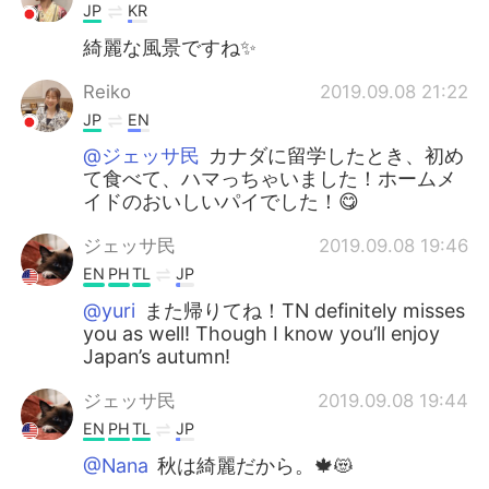
JP
KR
綺麗な風景ですね✨
Reiko
2019.09.08 21:22
JP
EN
@ジェッサ民
カナダに留学したとき、初め
て食べて、ハマっちゃいました！ホームメ
イドのおいしいパイでした！😋
ジェッサ民
2019.09.08 19:46
EN
PH
TL
JP
@yuri
また帰りてね！TN definitely misses
you as well! Though I know you’ll enjoy
Japan’s autumn!
ジェッサ民
2019.09.08 19:44
EN
PH
TL
JP
@Nana
秋は綺麗だから。🍁😻