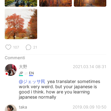
107
21
Commenti
大野
2021.03.14 08:31
JP
EN
@ジェッサ民
yea translater sometimes
work very weird. but your japanese is
good i think. how are you learning
japanese normally
taka
2019.09.09 10:50