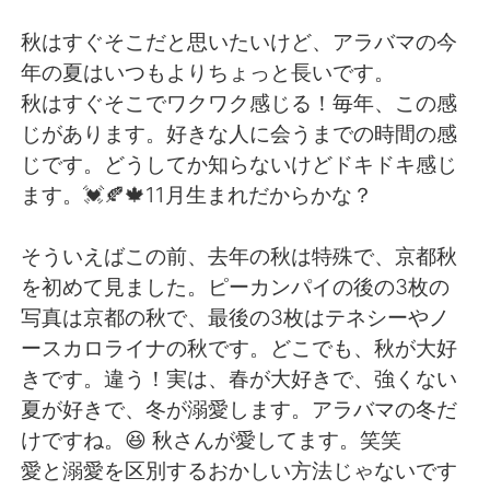
Deutsch
日本語
秋はすぐそこだと思いたいけど、アラバマの今
한국어
Русский
年の夏はいつもよりちょっと長いです。
秋はすぐそこでワクワク感じる！毎年、この感
ไทย
Indonesia
じがあります。好きな人に会うまでの時間の感
じです。どうしてか知らないけどドキドキ感じ
Türkçe
Tiếng Việt
ます。💓🍂🍁11月生まれだからかな？
Português
そういえばこの前、去年の秋は特殊で、京都秋
を初めて見ました。ピーカンパイの後の3枚の
写真は京都の秋で、最後の3枚はテネシーやノ
ースカロライナの秋です。どこでも、秋が大好
きです。違う！実は、春が大好きで、強くない
夏が好きで、冬が溺愛します。アラバマの冬だ
けですね。😆 秋さんが愛してます。笑笑
愛と溺愛を区別するおかしい方法じゃないです