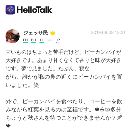
App di scambio linguistico
ジェッサ民
2019.09.08 13:21
EN
PH
TL
JP
AI Grammar Checker
甘いものはちょっと苦手だけど、ピーカンパイが
大好きです。あまり甘くなくて香りと味が大好き
Italiano
です。夢で見ました。たぶん、寝な
がら、誰かが私の鼻の近くにピーカンパイを置
いました。笑
English
简体中文
外で、ピーカンパイを食べたり、コーヒーを飲
繁體中文
Español
みながら紅葉を見るのは至福です。🍁☕️🥧多分
ちょうど秋さんを待つことができませんか？🍂
العربية
Français
🍁