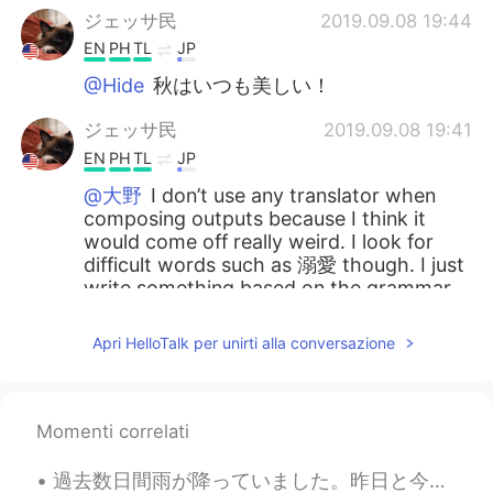
ジェッサ民
2019.09.08 19:44
EN
PH
TL
JP
@Hide
秋はいつも美しい！
ジェッサ民
2019.09.08 19:41
EN
PH
TL
JP
@大野
I don’t use any translator when
composing outputs because I think it
would come off really weird. I look for
difficult words such as 溺愛 though. I just
write something based on the grammar
concepts that I have learned so I won’t
forget it. ジェッサの日本語は全然上手じゃ
Apri HelloTalk per unirti alla conversazione
ないから書くのに多くの時間を費やして頑
張ってます。。
ジェッサ民
2019.09.08 19:30
Momenti correlati
EN
PH
TL
JP
過去数日間雨が降っていました。昨日と今日は晴れた日だから良かった！☀️ モモちゃんは裏庭に走って、ドアを見つけられないので、中に入るためにスクリーンを登ってみました。😂 スパイダー猫になったね。🕷🐱
@Reiko
どこでピーカンパイを食べました