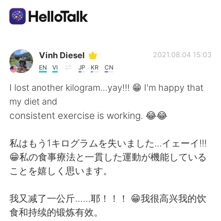
語学交換アプリ
Vinh Diesel
2021.08.04 15:03
EN
VI
JP
KR
CN
AI Grammar Checker
I lost another kilogram...yay!!! 😁 I'm happy that
my diet and
日本語
consistent exercise is working. 😂😂
私はもう1キログラムを失いました...イェーイ!!!
English
简体中文
😁私の食事療法と一貫した運動が機能している
ことを嬉しく思います。
繁體中文
Español
我又减了一公斤……耶！！！ 😁我很高兴我的饮
العربية
Français
食和持续的锻炼有效。