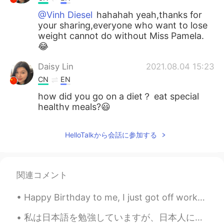
@Vinh Diesel
hahahah yeah,thanks for
your sharing,everyone who want to lose
weight cannot do without Miss Pamela.
😂
Daisy Lin
2021.08.04 15:23
CN
EN
how did you go on a diet？ eat special
healthy meals?😃
Roya
2021.08.04 15:15
HelloTalkから会話に参加する
FA
EN
well done 👌👌😊
関連コメント
君君
2021.08.04 15:08
CN
EN
Happy Birthday to me, I just got off work. Cheers to another year! I'm sad...I don't wanna get o...
great！
私は日本語を勉強していますが、日本人に電話するとき、何を言ったらいいか分からないのではないかといつも恐れています。私の日本語がとても下手だからです。メッセージを送信するときに翻訳ソフトウェアを使...