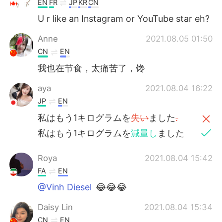
EN
FR
JP
KR
CN
U r like an Instagram or YouTube star eh?
Anne
2021.08.05 01:50
CN
EN
我也在节食，太痛苦了，馋
aya
2021.08.04 16:22
JP
EN
私はもう1キログラムを
失い
ました
.
私はもう1キログラムを
減量し
ました
Roya
2021.08.04 15:42
FA
EN
@Vinh Diesel
😂😂😂
Daisy Lin
2021.08.04 15:34
CN
EN