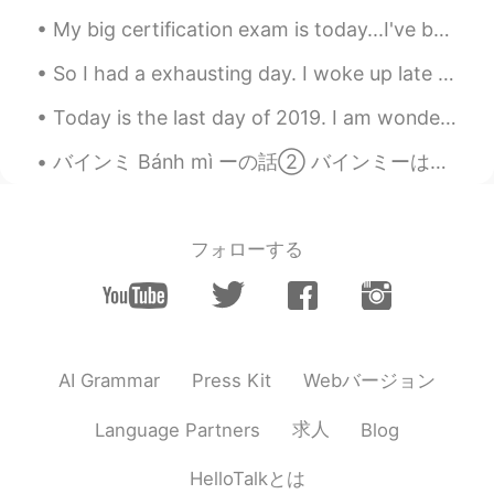
Monica
2021.08.04 15:06
My big certification exam is today...I've been studying for over a year and I'm super nervous...i...
CN
EN
Congratulations
So I had a exhausting day. I woke up late for work, drove fast and got to work on time but I loo...
Pouneh
2021.08.04 15:04
Today is the last day of 2019. I am wondering if there is any phrase that Japanese use for wishi...
FA
EN
バインミ Bánh mì ーの話② バインミーは一般的な具もありますが、地域によって独自な具もあります。 一番普及されているのは卵、ベトナムのハムとパテが入っています。どの地域にもこの具がある...
👏👏👏
フォローする
Webバージョン
AI Grammar
Press Kit
求人
Language Partners
Blog
HelloTalkとは