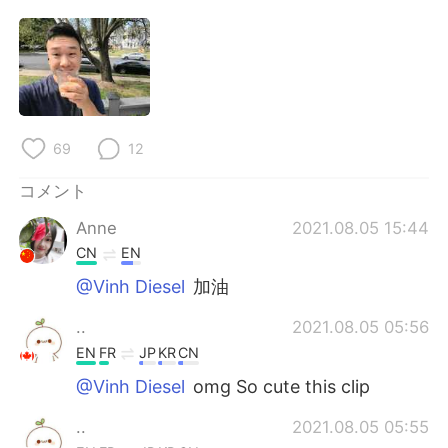
Deutsch
한국어
Русский
ไทย
Indonesia
Italiano
69
12
Türkçe
Tiếng Việt
コメント
Português
Anne
2021.08.05 15:44
CN
EN
@Vinh Diesel
加油
..
2021.08.05 05:56
EN
FR
JP
KR
CN
@Vinh Diesel
omg So cute this clip
..
2021.08.05 05:55