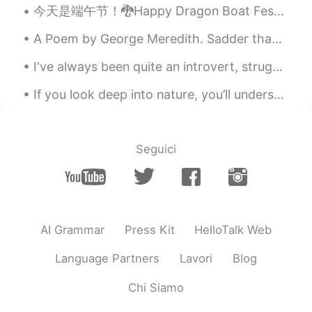
今天是端午节！🐉Happy Dragon Boat Festival Day to all my Chinese friends, I really want to see it, but I ...
@Ana muchas gracias Ana
A Poem by George Meredith. Sadder than is the moon's lost light, Lost ere the kindling of ...
Ana
2020.08.28 22:06
I've always been quite an introvert, struggled to make friends and put myself out there. I've bee...
ES
EN
Que su recuerdo te de mucha fuerza para
If you look deep into nature, you’ll understand everything better and If you truly love nature, y...
seguir aprendiendo!
Louis
2020.08.28 22:02
Seguici
EN
ES
@Liz
I like that thought. Thank you.
Liz
2020.08.28 22:00
ES
EN
AI Grammar
Press Kit
HelloTalk Web
@Louis
¡ Con gusto! I hope you and your
Language Partners
Lavori
Blog
family will remember her with love and
only time will make you feel a little better.
Chi Siamo
Remember that if we don't forget them,
they'll still be there.