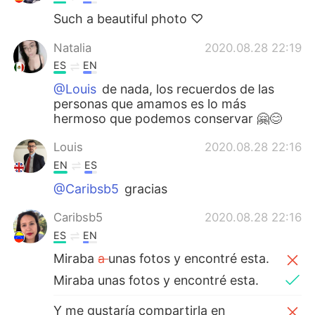
Such a beautiful photo ♡
Natalia
2020.08.28 22:19
ES
EN
@Louis
de nada, los recuerdos de las
personas que amamos es lo más
hermoso que podemos conservar 🤗😊
Louis
2020.08.28 22:16
EN
ES
@Caribsb5
gracias
Caribsb5
2020.08.28 22:16
ES
EN
Miraba
a
unas fotos y encontré esta.
Miraba unas fotos y encontré esta.
Y me gustaría compartirla en