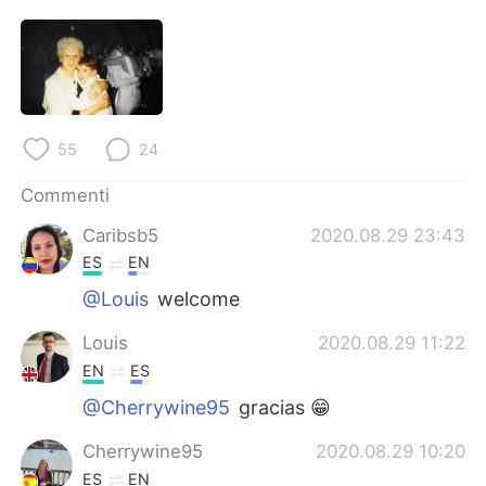
Deutsch
日本語
한국어
Русский
ไทย
Indonesia
55
24
Türkçe
Tiếng Việt
Commenti
Português
Caribsb5
2020.08.29 23:43
ES
EN
@Louis
welcome
Louis
2020.08.29 11:22
EN
ES
@Cherrywine95
gracias 😁
Cherrywine95
2020.08.29 10:20
ES
EN