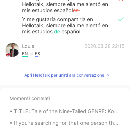
Hellotalk, siempre ella me alentó en
mis estudios español
es.
Y me gustaría compartirla en
Hellotalk, siempre ella me alentó en
mis estudios
de
español
Louis
2020.08.28 22:15
EN
ES
@Natalia
muchas gracias Natalia por tus
palabras amables
Apri HelloTalk per unirti alla conversazione
Natalia
2020.08.28 22:14
ES
EN
Que linda foto, felicidades por el bonito
Momenti correlati
recuerdo que tienes de tu abuelita, era
hermosa. 🤗
TITLE: Tale of the Nine-Tailed GENRE: Korean Drama, Action, Fantasy, Horror, Romance and Suspens...
Louis
2020.08.28 22:07
If you’re searching for that one person that will change your life, take a look in the mirror. Yo...
EN
ES