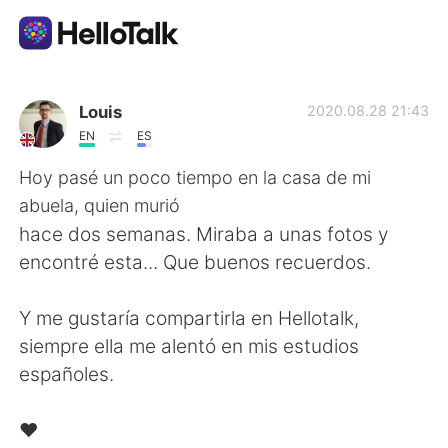
App di scambio linguistico
Louis
2020.08.28 21:43
EN
ES
AI Grammar Checker
Hoy pasé un poco tiempo en la casa de mi
abuela, quien murió
Italiano
hace dos semanas. Miraba a unas fotos y
encontré esta... Que buenos recuerdos.
English
简体中文
Y me gustaría compartirla en Hellotalk,
siempre ella me alentó en mis estudios
繁體中文
Español
españoles.
العربية
Français
❤️