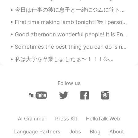
@Yonzuo
ありがとう！
今日は仕事の後に息子と一緒にジムに筋トレした Today after work my son and I worked out at the gym 休憩に息子は軽食を食べて、とても元気になっ...
you
2020.08.22 04:41
First time making lamb tonight! 🐑 I personally do not eat lamb, but even with that being said -- ...
JP
FR
EN
ES
CN
I also reduce carbohydrates and eat
Good afternoon wonderful people! It is English speaking practice time. Send me a message if you...
vegetables and protein mainly.
Sometimes the best thing you can do is not think, not wonder, not imagine and not obsess! Jus...
no name
2020.08.22 03:52
私は大学を卒業しましたぁ〜！！！🥳👩🏻‍🎓 イギリスの大学は日本と違って、学期は10月から始まり、翌年の6月に終わります！そして今年の卒業式はオンラインじゃなくて本当に良かったです！天気も良か...
JP
KR
美味しそうです！ チーズを乗せてオーブン
で焼いてますね☺️✨ 混ぜた挽き肉にオニオ
Follow us
ンやニンジンを入れると更にヘルシーにな
ります🍴
Kanako
2020.08.22 02:32
JP
EN
AI Grammar
Press Kit
HelloTalk Web
めっちゃ美味しそう！！！
Language Partners
Jobs
Blog
About
yuki
2020.08.22 01:56