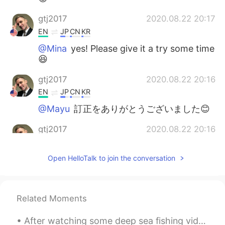
gtj2017
2020.08.22 20:17
EN
JP
CN
KR
@Mina
yes! Please give it a try some time
😆
gtj2017
2020.08.22 20:16
EN
JP
CN
KR
@Mayu
訂正をありがとうございました😊
gtj2017
2020.08.22 20:16
EN
JP
CN
KR
Open HelloTalk to join the conversation
@megumi
いつも優しいコメントをありが
とう, Megumiさん。家族と一緒に良い日曜
日になりますように
Related Moments
gtj2017
2020.08.22 20:15
EN
JP
CN
KR
After watching some deep sea fishing videos. I said to myself that’s it, I’m off to get some fish...