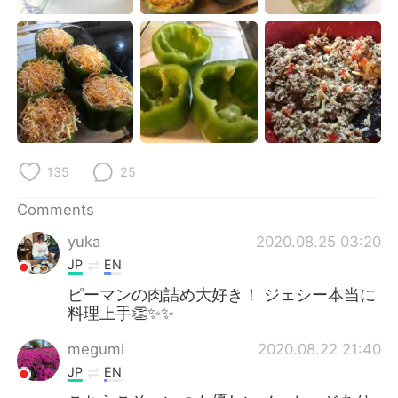
135
25
Comments
yuka
2020.08.25 03:20
JP
EN
ピーマンの肉詰め大好き！ ジェシー本当に
料理上手👏✨✨
megumi
2020.08.22 21:40
JP
EN