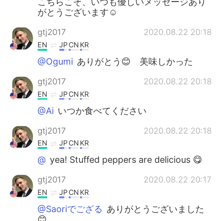
こちらこそ、いつも優しいメッセージあり
がとうございます☺️
gtj2017
2020.08.22 20:18
EN
JP
CN
KR
@Ogumi
ありがとう😊 美味しかった
gtj2017
2020.08.22 20:18
EN
JP
CN
KR
@Ai
いつか食べてください
gtj2017
2020.08.22 20:18
EN
JP
CN
KR
@
yea! Stuffed peppers are delicious 😋
gtj2017
2020.08.22 20:17
EN
JP
CN
KR
@Saoriでござる
ありがとうございました
😊