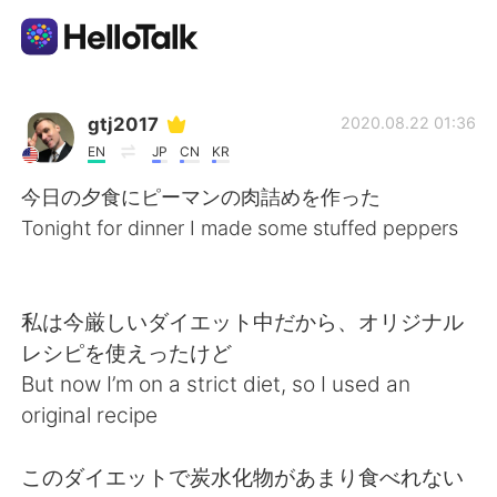
Language Exchange App
gtj2017
2020.08.22 01:36
EN
JP
CN
KR
AI Grammar Checker
今日の夕食にピーマンの肉詰めを作った
Tonight for dinner I made some stuffed peppers
English
私は今厳しいダイエット中だから、オリジナル
简体中文
繁體中文
レシピを使えったけど
But now I’m on a strict diet, so I used an
Español
العربية
original recipe
Français
Deutsch
このダイエットで炭水化物があまり食べれない