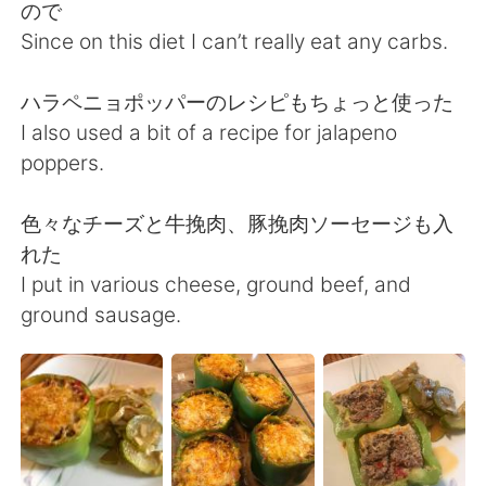
日本語
한국어
ので
Since on this diet I can’t really eat any carbs.
Русский
ไทย
ハラペニョポッパーのレシピもちょっと使った
Indonesia
Italiano
I also used a bit of a recipe for jalapeno
poppers.
Türkçe
Tiếng Việt
色々なチーズと牛挽肉、豚挽肉ソーセージも入
Português
れた
I put in various cheese, ground beef, and
ground sausage.