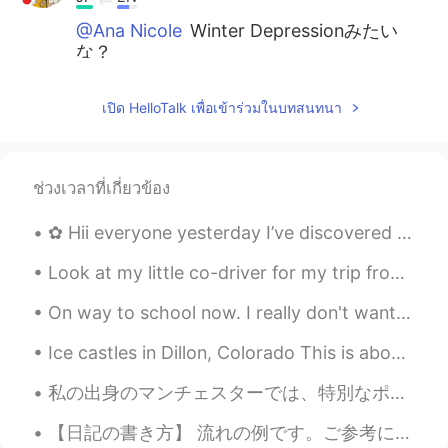
@Ana Nicole
Winter Depressionみたい
な？
Nana
2020.01.12 10:35
เปิด HelloTalk เพื่อเข้าร่วมในบทสนทนา
JP
EN
Are you okay? Don’t push yourself:)
Please take some rest
ช่วงเวลาที่เกี่ยวข้อง
Ana Nicole
2020.01.12 10:34
✿ Hii everyone yesterday I’ve discovered a earlier way to pdf or download learning books instead ...
EN
JP
もしかして。。。季節的な憂鬱(ゆううつ)
Look at my little co-driver for my trip from NY to TX. Before long he will be driving all by hims...
On way to school now. I really don't want to go to school! I didn't do my remaining homework. I d...
Yukio
2020.01.12 10:34
JP
EN
Ice castles in Dillon, Colorado This is about two hours away from where I live! They make the ice...
明日はもっと健康的な生活
のことに
す
私の出身のマンチェスターでは、特別なポストボックスがあります。毎日、人々は意義を知らずに、そのポストボックスを通り過ぎて歩きます。 ９０年代に、その街の部分ではIRAによって爆撃されました。誰も...
る。
明日はもっと健康的な生活
を
する。
【日記の書き方】 流れの例です。ご参考にどうぞ。 Have you ever... 問いで読み手をつかむ So today I... エピソードに入る I was like... ボケを...