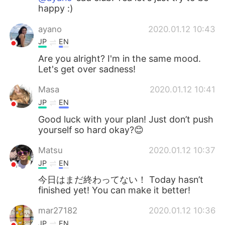
happy :)
ayano
2020.01.12 10:43
JP
EN
Are you alright? I'm in the same mood.
Let's get over sadness!
Masa
2020.01.12 10:41
JP
EN
Good luck with your plan! Just don’t push
yourself so hard okay?😊
Matsu
2020.01.12 10:37
JP
EN
今日はまだ終わってない！ Today hasn’t
finished yet! You can make it better!
mar27182
2020.01.12 10:36
JP
EN