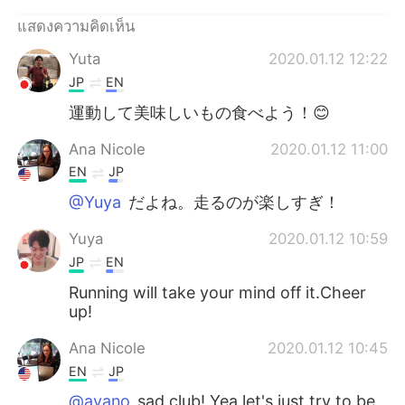
Deutsch
日本語
แสดงความคิดเห็น
한국어
Русский
Yuta
2020.01.12 12:22
JP
EN
Indonesia
Italiano
運動して美味しいもの食べよう！😊
Türkçe
Tiếng Việt
Ana Nicole
2020.01.12 11:00
EN
JP
Português
@Yuya
だよね。走るのが楽しすぎ！
Yuya
2020.01.12 10:59
JP
EN
Running will take your mind off it.Cheer
up!
Ana Nicole
2020.01.12 10:45
EN
JP
@ayano
sad club! Yea let's just try to be