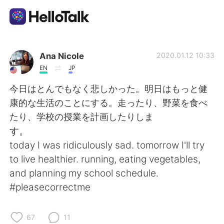
แอปแลกเปลี่ยนทางภาษา
Ana Nicole
2020.01.12 10:33
EN
JP
AI Grammar Checker
今日はとんでもなく悲しかった。明日はもっと健
康的な生活のことにする。走ったり、野菜を食べ
ไทย
たり、学校の授業を計画したりしま
す。
today I was ridiculously sad. tomorrow I'll try
English
简体中文
to live healthier. running, eating vegetables,
and planning my school schedule.
繁體中文
Español
#pleasecorrectme
العربية
Français
67
11