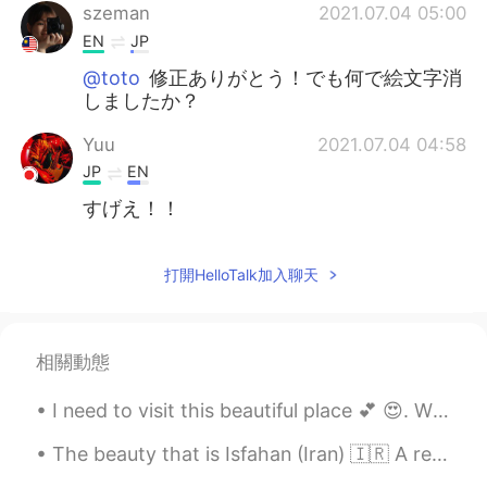
szeman
2021.07.04 05:00
EN
JP
@toto
修正ありがとう！でも何で絵文字消
しましたか？
Yuu
2021.07.04 04:58
JP
EN
すげえ！！
toto
2021.07.04 04:57
打開HelloTalk加入聊天
JP
EN
マレーシアは今封鎖だったので少し
い
悲しくなりました
( TДT)
相關動態
マレーシアは今封鎖だったので少し
、
悲しくなりました
I need to visit this beautiful place 💕 😍. Who is going to come with me ?? 😂. What places do you...
The beauty that is Isfahan (Iran) 🇮🇷 A really gorgeous looking place イスファハン（イラン）の美しさ🇮🇷本当にゴージャスな...