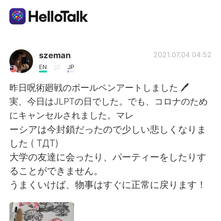
語言交換應用
szeman
2021.07.04 04:52
EN
JP
AI Grammar Checker
昨日呪術廻戦のボールペンアートしました 🖊
実、今日はJLPTの日でした。でも、コロナのため
繁體中文
にキャンセルされました。マレ
ーシアは今封鎖だったので少しい悲しくなりま
した ( TДT)
English
简体中文
大学の友達に会ったり、パーティーをしたりす
ることができません。
Español
العربية
うまくいけば、物事はすぐに正常に戻ります！
Français
Deutsch