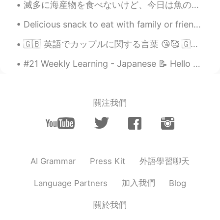
滅多に海産物を食べないけど、今日は魚の居酒屋に行きました〜店員が新鮮な魚を持ってきて、選ばせてくれた！焼きたての魚がふわふわで美味しかった！ホテルもでかいし、新鮮だから、甘かった！でもやっぱりだ...
Delicious snack to eat with family or friends 🤤😉 "Zaatar"ピザはエジプトの私の一つの一番好きな食べ物です。通常、私たちは"Zaatar"...
🇬🇧 英語でカップルに関する言葉 😘🥰 🇬🇧 Words related to Relationships 😘🥰 ① 「🐹と🐭は付き合ってるらしいね」 ⚫︎ “Apparently, 🐹 ...
#21 Weekly Learning - Japanese 📝 Hello HT friends 😄, Welcome to my weekly learning of 🇰🇷🇯🇵🇷🇺 ❓...
關注我們
外語學習聊天
AI Grammar
Press Kit
加入我們
Language Partners
Blog
關於我們