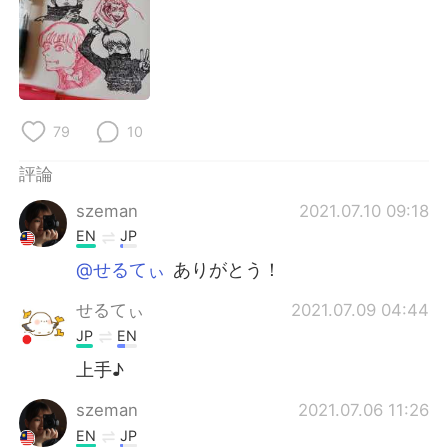
日本語
한국어
Русский
ไทย
Indonesia
Italiano
79
10
Türkçe
Tiếng Việt
評論
Português
szeman
2021.07.10 09:18
EN
JP
@せるてぃ
ありがとう！
せるてぃ
2021.07.09 04:44
JP
EN
上手♪
szeman
2021.07.06 11:26
EN
JP