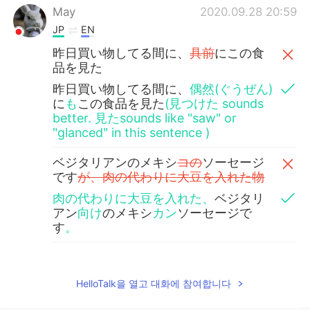
May
2020.09.28 20:59
JP
EN
昨日買い物してる間に、
具前
にこの食
品を見た
昨日買い物してる間に、
偶然(ぐうぜん)
に
も
この食品を見た
(見つけた sounds
better. 見たsounds like "saw" or
"glanced" in this sentence )
ベジタリアンのメキシ
コの
ソーセージ
です
が、肉の代わりに大豆を入れた物
肉の代わりに大豆を入れた、
ベジタリ
アン
向け
のメキシ
カン
ソーセージで
す
。
でもたぶん売りにくいそうな食品だか
ら、50%
の割
引だった。
HelloTalk을 열고 대화에 참여합니다
でもたぶん売りにくいそうな食品だか
ら、50%引だった。