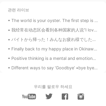
買っ
て見ようと決め
て、今日のランチ
관련 라이브
に焼いて食べると
決め
た
The world is your oyster. The first step is to open up and say Hello!. Remember it's not "How hi...
試しに
買って、今日のランチに焼いて
食べる
るこ
と
にし
た
。
我经常在动态区会看到各种国家的人说”I love china” 然后评论下肯定有人写”thank you” 让我想起的画面就是女主角跟老公说一句”老公...我爱你哦😍” 然后老公严肃语气来个”...
実は
考え
よりもっと美味しかった。
バイトから帰った！みんなお疲れ様でした〜 社長は金平糖買ってくれた！笑 バイト終わって、友達と一緒にカワカフェに行った！鴨川の近くにあるカフェ！とても美味しかった！オススメやわ！♥️😌是非行っ...
実は
思った
より
も
もっと美味しかっ
Finally back to my happy place in Okinawa 🇯🇵 Two things I love the most: burgers, and my girlfri...
た。
Positive thinking is a mental and emotional attitude that focuses on the bright side of life and ...
味がメキシコのタコの肉と近くと思っ
た 🌮
Different ways to say ‘Goodbye’ •bye bye •See you later/ See ya! (Syl) •Talk to you later (Ttyl...
味がメキシコのタコの肉
(タコミート
would work)
と近くと思った 🌮
今日の筋トレの後にお腹が空いた
気分
우리를 팔로우 하세요
が強かった
ので、早く
て
サラダを作っ
てソーセージを上に乗せた
今日の筋トレの後に
とても
お腹が空い