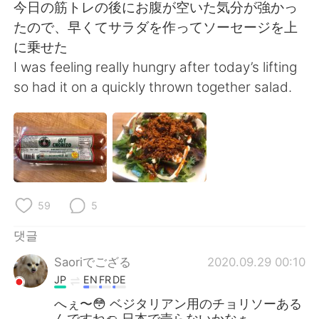
今日の筋トレの後にお腹が空いた気分が強かっ
たので、早くてサラダを作ってソーセージを上
に乗せた
I was feeling really hungry after today’s lifting
so had it on a quickly thrown together salad.
59
5
댓글
Saoriでござる
2020.09.29 00:10
JP
EN
FR
DE
へぇ〜😳 ベジタリアン用のチョリソーある
んですね🌮 日本で売らないかなぁ…。