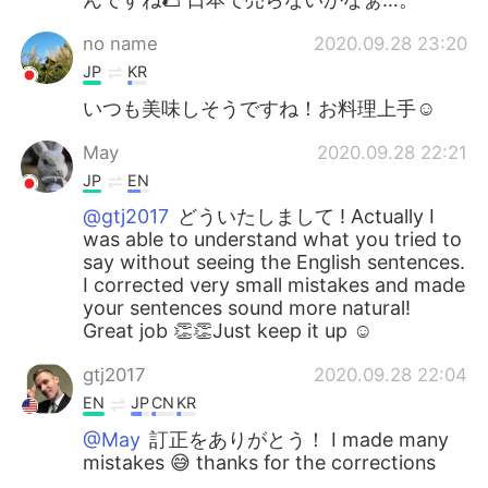
no name
2020.09.28 23:20
JP
KR
いつも美味しそうですね！お料理上手☺️
May
2020.09.28 22:21
JP
EN
@gtj2017
どういたしまして ! Actually I
was able to understand what you tried to
say without seeing the English sentences.
I corrected very small mistakes and made
your sentences sound more natural!
Great job 👏👏Just keep it up ☺
gtj2017
2020.09.28 22:04
EN
JP
CN
KR
@May
訂正をありがとう！ I made many
mistakes 😅 thanks for the corrections