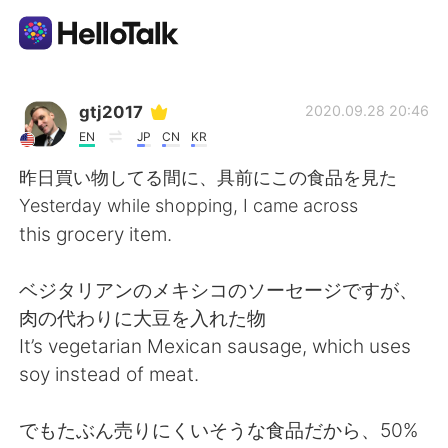
언어 교환 앱
gtj2017
2020.09.28 20:46
EN
JP
CN
KR
AI Grammar Checker
昨日買い物してる間に、具前にこの食品を見た
Yesterday while shopping, I came across
한국어
this grocery item.
ベジタリアンのメキシコのソーセージですが、
English
简体中文
肉の代わりに大豆を入れた物
It’s vegetarian Mexican sausage, which uses
繁體中文
Español
soy instead of meat.
العربية
Français
でもたぶん売りにくいそうな食品だから、50%