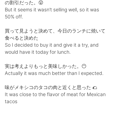
Deutsch
日本語
の割引だった。😲
But it seems it wasn’t selling well, so it was
Русский
ไทย
50% off.
Indonesia
Italiano
買って見ようと決めて、今日のランチに焼いて
食べると決めた
Türkçe
Tiếng Việt
So I decided to buy it and give it a try, and
would have it today for lunch.
Português
実は考えよりもっと美味しかった。😶
Actually it was much better than I expected.
味がメキシコのタコの肉と近くと思った 🌮
It was close to the flavor of meat for Mexican
tacos