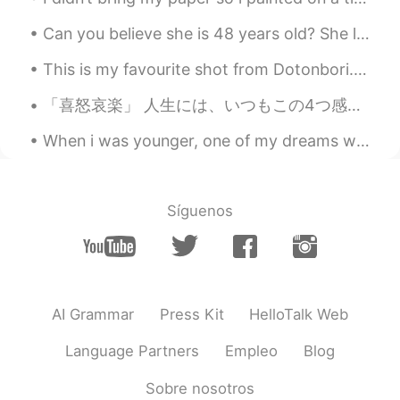
sorry, I’m really bad at describing 🙈
Can you believe she is 48 years old? She looks like she's 28! She must be the hottest 48 year old...
Lala
2020.04.24 04:58
This is my favourite shot from Dotonbori. My sister took this shot for me as i was too busy takin...
MS
JP
「喜怒哀楽」 人生には、いつもこの4つ感じはあります。 でも、喜の時、怒の時、哀の時、楽の時も一番必要な事は瞬間を楽しみください。何事も一瞬一瞬過ぎられます。考え過ぎしないよ~ 人生は短いね...
@sami sami
ありがとうございます！！🥰
When i was younger, one of my dreams was to visit the dotonburi. Few months ago, i made that drea...
Lala
2020.04.24 04:58
MS
JP
@めぐMEGALODON ™
ありがとう！男梅
Síguenos
はたくさんタイプ😍😍
Lala
2020.04.24 04:55
MS
JP
@Mayu
美味しそう🤩 次回食べてみたい😍
AI Grammar
Press Kit
HelloTalk Web
Lala
2020.04.24 04:47
Language Partners
Empleo
Blog
MS
JP
Sobre nosotros
@Hiromi
小さい頃私は毎日食べた😍