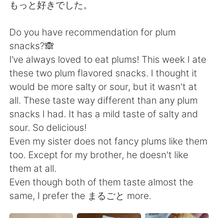
日本語
한국어
もっと好きでした。
Русский
ไทย
Do you have recommendation for plum
snacks?🙈
Indonesia
Italiano
I’ve always loved to eat plums! This week I ate
these two plum flavored snacks. I thought it
Türkçe
Tiếng Việt
would be more salty or sour, but it wasn't at
all. These taste way different than any plum
Português
snacks I had. It has a mild taste of salty and
sour. So delicious!
Even my sister does not fancy plums like them
too. Except for my brother, he doesn't like
them at all.
Even though both of them taste almost the
same, I prefer the まるごと more.