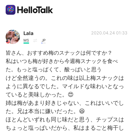
Aplicación de intercambio de idiomas
Lala
2020.04.24 01:33
MS
JP
AI Grammar Checker
皆さん、おすすめ梅のスナックは何ですか？
私はいつも梅が好きから今週梅スナックを食べ
Español
た。もっと塩っぱくて、酸っぱいと思う
けど全然違うの。これの味は以上梅スナックは
ように異なるでした。マイルドな味わいとなっ
English
简体中文
ていると美味しかった。😍
姉は梅があまり好きじゃない、これはいいでし
繁體中文
العربية
た。兄は本当に嫌いだった。😆
ほとんどいずれも同じ味だと思う、チップスは
Français
Deutsch
ちょっと塩っぱいだから、私はまるごと梅干し