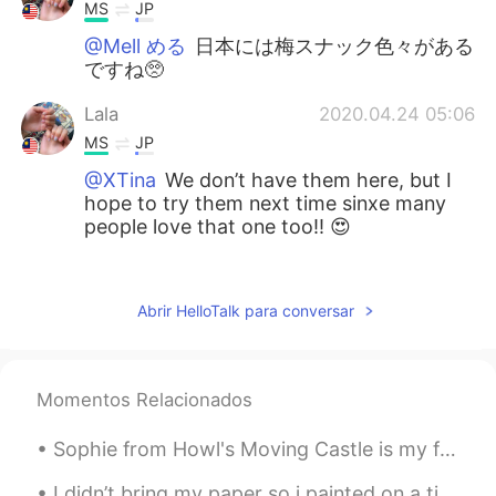
MS
JP
@Mell める
日本には梅スナック色々がある
ですね🥺
Lala
2020.04.24 05:06
MS
JP
@XTina
We don’t have them here, but I
hope to try them next time sinxe many
people love that one too!! 😍
Lala
2020.04.24 05:05
MS
JP
Abrir HelloTalk para conversar
@yoji
写真を見たけど食べなかった。柿ピ
ー食べたい！！😭
Momentos Relacionados
Lala
2020.04.24 04:59
MS
JP
Sophie from Howl's Moving Castle is my favourite female character in Ghibli. She is beautiful, st...
@XTina
It’s more salty than the other
one, also the taste is very unique. I’m so
I didn’t bring my paper so i painted on a tissue paper instead 😂 Killing some time, chilling in a...