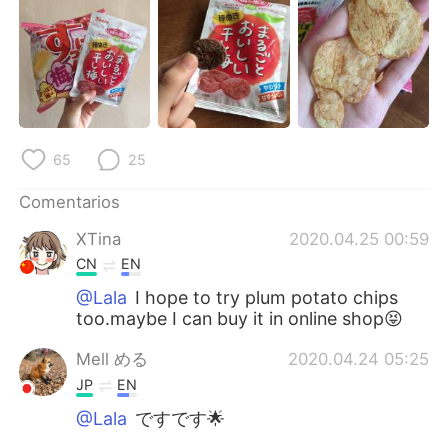
65
25
Comentarios
XTina
2020.04.25 00:59
CN
EN
@Lala
I hope to try plum potato chips
too.maybe I can buy it in online shop😝
Mell める
2020.04.24 05:25
JP
EN
@Lala
ですです🌟