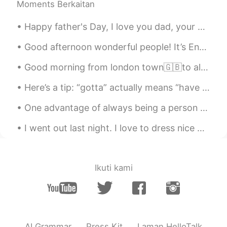
Moments Berkaitan
I hope you’ve enjoyed it.
Happy father's Day, I love you dad, your are all time hero you always treat me like princess👸,a...
Alice has no idea.
2021.01.24 13:23
CN
EN
Good afternoon wonderful people! It’s English practice time soon. Send me a message if you want...
昨晚
在
我
的
镇
市
下雪
Good morning from london town🇬🇧to all of you my friends where ever you are ! Maybe this day is no...
昨晚
，
我
住得
镇
子
下雪
了。
Here’s a tip: “gotta” actually means “have to” / “has to”. “Got to” isn’t grammatically correct...
到处看起来都很漂亮
One advantage of always being a person with a positive attitude is that you will always make a pe...
到处
都是一片美景。（四周
看起来都很
漂亮
。）
I went out last night. I love to dress nice when i go out.😎 Even though I'm always alone😂 Com...
遗憾的是，雪
正
在融化
遗憾的是，雪
已经
在融化
，
Ikuti kami
明天它会消失
了
明天它
就
会消失
。
我
希望你喜欢我的照片
AI Grammar
Press Kit
Laman HelloTalk