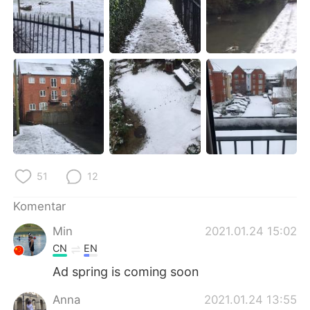
51
12
Komentar
Min
2021.01.24 15:02
CN
EN
Ad spring is coming soon
Anna
2021.01.24 13:55