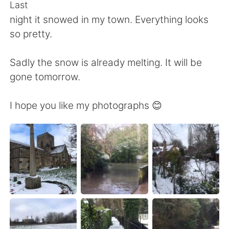
Deutsch
日本語
Last
night it snowed in my town. Everything looks
한국어
Русский
so pretty.
ไทย
Italiano
Sadly the snow is already melting. It will be
gone tomorrow.
Türkçe
Tiếng Việt
I hope you like my photographs 😊
Português