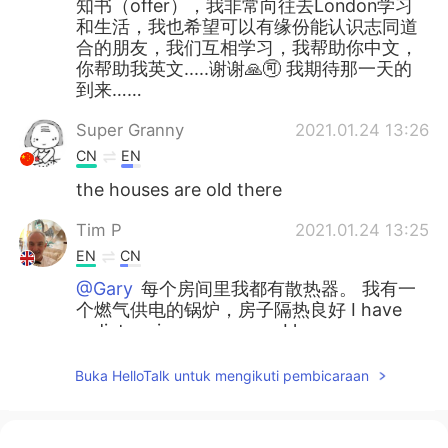
知书（offer），我非常向往去London学习
和生活，我也希望可以有缘份能认识志同道
合的朋友，我们互相学习，我帮助你中文，
你帮助我英文.....谢谢🙏🉑️ 我期待那一天的
到来……
Super Granny
2021.01.24 13:26
CN
EN
the houses are old there
Tim P
2021.01.24 13:25
EN
CN
@Gary
每个房间里我都有散热器。 我有一
个燃气供电的锅炉，房子隔热良好 I have
radiators in every room. I have a gas-
powered boiler and the house is well
insulated
Buka HelloTalk untuk mengikuti pembicaraan
Mengqi Song
2021.01.24 13:23
CN
DE