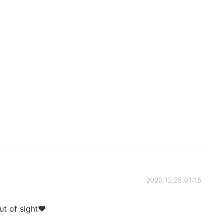
2020.12.25 01:15
out of sight❤