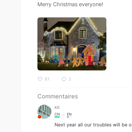
Merry Christmas everyone!
61
2
Commentaires
KK
CN
EN
Next year all our troubles will be 