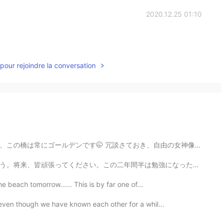
2020.12.25 01:10
pour rejoindre la conversation
き、自由の女神像のような世界遺産じゃなくても、ゴールデンゲートブリッジの知名度は高くて一番有名な橋の1つです...
は勉強になった。仕事のやり方だけではなくて、自分の性格も磨けたと思う。プレゼントも皆ありがとう！ さて、明...
the beach tomorrow...... This is by far one of...
k even though we have known each other for a whil...