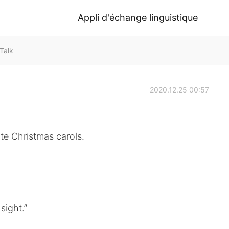
Appli d'échange linguistique
Talk
2020.12.25 00:57
ite Christmas carols.
sight.”