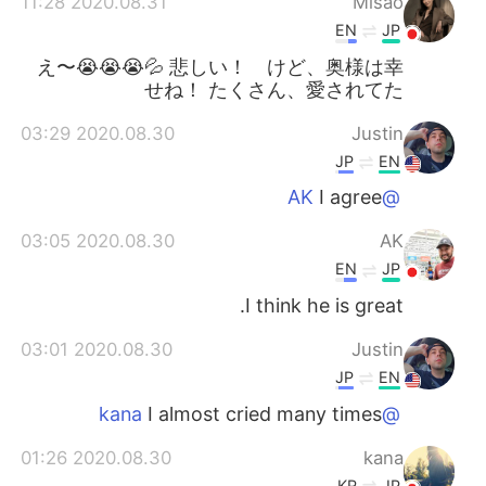
2020.08.31 11:28
Misao
EN
JP
え〜😭😭😭💦 悲しい！ けど、奥様は幸
せね！ たくさん、愛されてた
2020.08.30 03:29
Justin
JP
EN
I agree
@AK
2020.08.30 03:05
AK
EN
JP
I think he is great.
2020.08.30 03:01
Justin
JP
EN
I almost cried many times
@kana
2020.08.30 01:26
kana
KR
JP