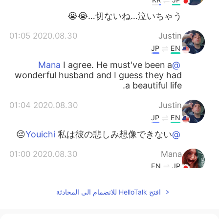
切ないね…泣いちゃう…😭😭
2020.08.30 01:05
Justin
JP
EN
I agree. He must've been a
@Mana
wonderful husband and I guess they had
a beautiful life.
2020.08.30 01:04
Justin
JP
EN
私は彼の悲しみ想像できない😔
@Youichi
2020.08.30 01:00
Mana
EN
JP
なんて素敵な旦那様。こんな旦那様を持っ
افتح HelloTalk للانضمام الى المحادثة
た奥様はさぞかし幸せな人生を過ごしたん
だろうな、と感じるね。美しくて切ない写
真だぁあ。