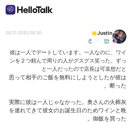
تطبيق تبادل اللغة
Justin
2020.08.30 00:31
JP
EN
AI Grammar Checker
彼は一人でデートしています。一人なのに、ワイ
ンを２つ頼んで周りの人がグスグス笑った。ずっ
العربية
と一人だったので店長は可哀想だと
思って相手のご飯を無料にしようとしたが彼は
断った。
English
简体中文
実際に彼は一人じゃなかった。奥さんの火葬灰
繁體中文
Español
を連れてきて彼女のお誕生日のためワインと晩
御飯を買った。
Français
Deutsch