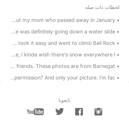
لحظات ذات صله
2020.08.30 00:50
Youichi
EN
JP
I released a new song today called every single day. It’s about my mom who passed away in January...
This shakes my heart! I hope his soul will
be at peace one day😭 God bless him.
I think the most embarrassing thing to ever happen to me was definitely going down a water slide ...
Today my boyfriend and I went hiking in Sedona, AZ☺️ We took it easy and went to climb Bell Rock😆...
2020.08.30 00:41
I delete my account
FR
KR
EN
JP
Photo from a lunch time 😁 although the weather looks nice, I kinda wish there's snow everywhere l...
😭
@Justin
An excellent day of birding in New Jersey with family and friends. These photos are from Barnegat...
2020.08.30 00:41
I delete my account
What would you do if someone took your picture without permission? And only your picture. I’m fac...
FR
KR
EN
JP
可哀想だと思って↔︎気の毒だと思って
تابعونا
2020.08.30 00:39
Justin
JP
EN
I do too. I must
@I delete my account
remember