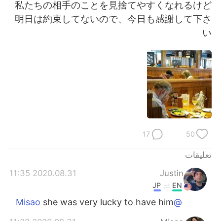
日本語
한국어
私たちの相手のことを見捨てやすくなれるけど
明日は約束してないので、今日も感謝して下さ
Русский
ไทย
い
Indonesia
Italiano
Türkçe
Tiếng Việt
Português
17
50
تعليقات
2020.08.31 11:35
Justin
JP
EN
she was very lucky to have him
@Misao