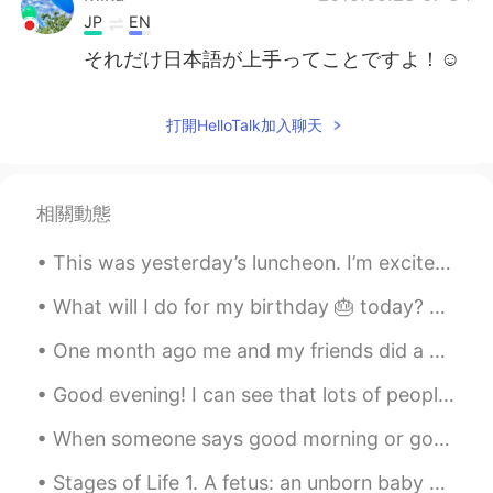
JP
EN
それだけ日本語が上手ってことですよ！☺️
打開HelloTalk加入聊天
相關動態
This was yesterday’s luncheon. I’m excited to be a part of the Asian Real Estate Association of...
What will I do for my birthday 🎂 today? Just eating away the pain of being older 😩. Well techni...
One month ago me and my friends did a citytrip to GERMANY, a village called Monschau 🙌🏻 one of th...
Good evening! I can see that lots of people have sent me messages, but I can’t respond to any me...
When someone says good morning or good night, even if our day hasn’t started well or wasn’t very ...
Stages of Life 1. A fetus: an unborn baby 2. A preemie: a baby that is born ‘prematurely’ – bef...