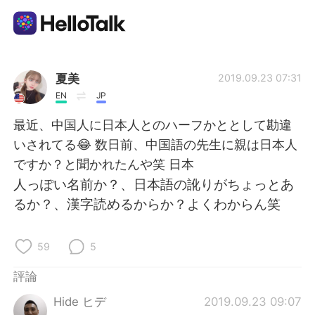
語言交換應用
夏美
2019.09.23 07:31
EN
JP
AI Grammar Checker
最近、中国人に日本人とのハーフかととして勘違
いされてる😂 数日前、中国語の先生に親は日本人
繁體中文
ですか？と聞かれたんや笑 日本
人っぽい名前か？、日本語の訛りがちょっとあ
るか？、漢字読めるからか？よくわからん笑
English
简体中文
59
5
Español
العربية
評論
Français
Deutsch
Hide ヒデ
2019.09.23 09:07