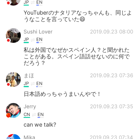
日本語
한국어
JP
EN
YouTuberのナタリアなっちゃんも、同じよ
Русский
ไทย
うなことを言っていた😄
Sushi Lover
2019.09.23 08:00
Indonesia
Italiano
JP
EN
Türkçe
Tiếng Việt
私は外国でなぜかスペイン人？と聞かれた
ことがある。スペイン語話せないのに何で
だろう？
Português
まほ
2019.09.23 07:36
JP
EN
日本語めっちゃうまいんやで！
Jerry
2019.09.23 07:35
CN
EN
can we talk?
Mika
2019.09.23 07:34