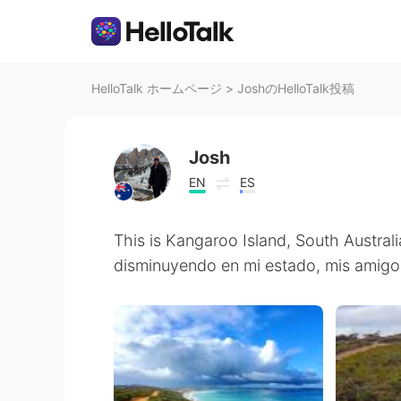
HelloTalk ホームページ
>
JoshのHelloTalk投稿
Josh
EN
ES
This is Kangaroo Island, South Australi
disminuyendo en mi estado, mis amigo