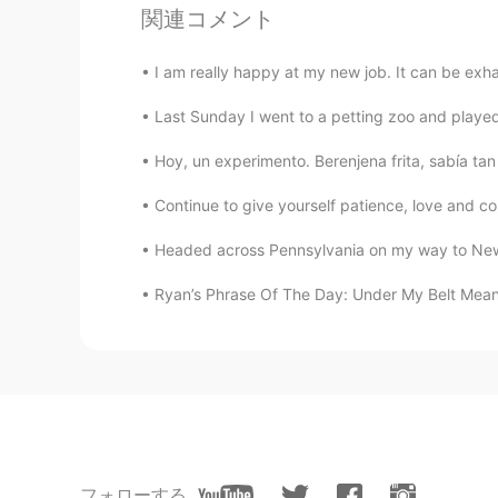
Galen Marek
関連コメント
DE
EN
I am really happy at my new job. It can be exhau
Thats beautiful, damn😁
Last Sunday I went to a petting zoo and played 
Hoy, un experimento. Berenjena frita, sabía tan
Continue to give yourself patience, love and com
Headed across Pennsylvania on my way to New J
Ryan’s Phrase Of The Day: Under My Belt Meani
フォローする