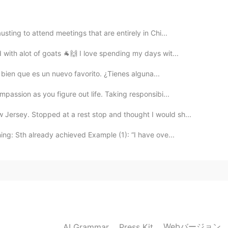
2020.06.08 02:07
sting to attend meetings that are entirely in Chi...
with alot of goats 🐐🙌 I love spending my days wit...
 bien que es un nuevo favorito. ¿Tienes alguna...
passion as you figure out life. Taking responsibi...
ersey. Stopped at a rest stop and thought I would sh...
ng: Sth already achieved Example (1): “I have ove...
Webバージョン
AI Grammar
Press Kit