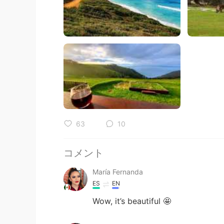
63
10
コメント
María Fernanda
ES
EN
Wow, it’s beautiful 🤩