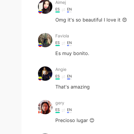
Aimej
ES
EN
Omg it's so beautiful I love it 😍
Faviola
ES
EN
Es muy bonito.
Angie
ES
EN
That's amazing
gery
ES
EN
Precioso lugar 😊