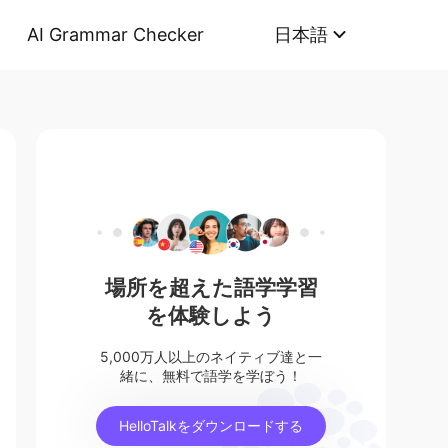
AI Grammar Checker
日本語
場所を超えた語学学習
を体験しよう
5,000万人以上のネイティブ達と一
緒に、無料で語学を学ぼう！
HelloTalkをダウンロードする