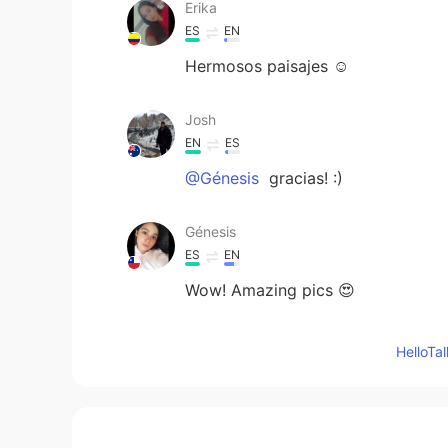
Erika
ES
EN
Hermosos paisajes ☺
Josh
EN
ES
@Génesis
gracias! :)
Génesis
ES
EN
Wow! Amazing pics 😍
Hellen
Hello
ES
EN
Is Beautiful