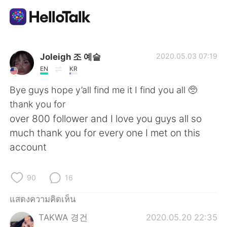
แอปแลกเปลี่ยนทางภาษา
Joleigh 조 예슬
2020.05.03 07:19
EN
KR
AI Grammar Checker
Bye guys hope y’all find me it I find you all 🥺
thank you for
ไทย
over 800 follower and I love you guys all so
much thank you for every one I met on this
account
English
简体中文
90
16
繁體中文
Español
แสดงความคิดเห็น
العربية
Français
TAKWA 경건
2020.05.20 22:35