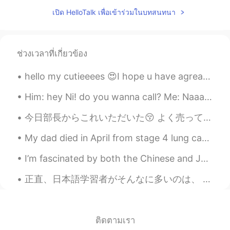
estas perras locas
2020.05.03 07:24
เปิด HelloTalk เพื่อเข้าร่วมในบทสนทนา
EN
KR
😭 this is the saddest day ever 😭
Chris
2020.05.03 07:22
ช่วงเวลาที่เกี่ยวข้อง
CN
ES
hello my cutieeees 😍I hope u have agreat day 🌹(27 March - 15 May)🌹 Ramada...
Noooooooooooo😭😭😢
Him: hey Ni! do you wanna call? Me: Naaa I'm good, I don't do phone calls anymore Him: Block...
Skskekek
2020.05.03 07:21
今日部長からこれいただいた😚 よく売ってるけど、今日初めて食べたwww 美味しかった😍 量が多すぎて、お腹いっぱいになった🤣 普段は、私が二回食べれる量😝 家だったら、半分食べて、また冷蔵庫に置く😂
KR
EN
ES
DE
Definitely I'll follow you again.😊
My dad died in April from stage 4 lung cancer. The pain will never go away. These days I’m gettin...
Asmae .kooki
2020.05.03 07:20
I’m fascinated by both the Chinese and Japanese languages. This is a video I made about the diffe...
AR
KR
正直、日本語学習者がそんなに多いのは、 日本人がそれほど優しいからだと思います。 大したことに対しても、 日本人は凄いことにしてくれて、いっぱい褒めてくれます。 たとえ1つの単語だけでも、学習...
No😭😭😭😭
Ali
2020.05.03 07:20
UR
EN
ติดตามเรา