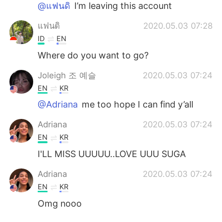
@แฟนดิ
I’m leaving this account
แฟนดิ
2020.05.03 07:28
ID
EN
Where do you want to go?
Joleigh 조 예슬
2020.05.03 07:24
EN
KR
@Adriana
me too hope I can find y’all
Adriana
2020.05.03 07:24
EN
KR
I'LL MISS UUUUU..LOVE UUU SUGA
Adriana
2020.05.03 07:24
EN
KR
Omg nooo