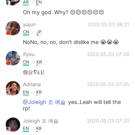
Deutsch
日本語
AR
EN
Oh my god. Why? 😔😔😔😔😔😔
한국어
Русский
yujun
2020.05.03 08:21
Indonesia
Italiano
CN
JP
NoNo, no, no, don't dislike me 😭😭😭
Türkçe
Tiếng Việt
ifyou
2020.05.03 07:38
Português
CN
KR
你(≧∇≦)/
Adriana
2020.05.03 07:35
EN
KR
@Joleigh 조 예슬
yes..Leah will tell the
rp!
Joleigh 조 예슬
2020.05.03 07:30
EN
KR