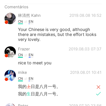
Deutsch
日本語
Comentários
한국어
Русский
林清然 Kahn
2019.08.08 16:52
CN
EN
ไทย
Indonesia
Your Chinese is very good, although
there are mistakes, but the effort looks
Italiano
Türkçe
very lovely.
Tiếng Việt
Frazer
2019.08.03 07:37
CN
EN
nice to meet you
mike
2019.08.01 10:41
CN
EN
我的
上
日是八月一号。
我的
生
日是八月一号。
Peter
2019.07.30 23:56