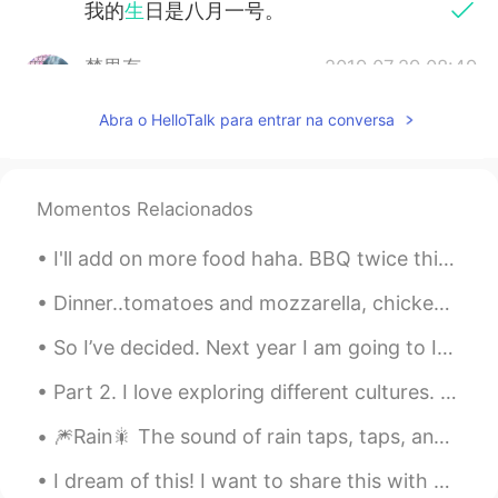
我的
生
日是八月一号。
梦里有
2019.07.29 08:49
CN
EN
Abra o HelloTalk para entrar na conversa
You're so cute😄
2019.07.29 05:17
CN
EN
Momentos Relacionados
我的
上
日是八月一号。
I'll add on more food haha. BBQ twice this weekend because the weather was very good. Hong Kong...
我的
生
日是八月一号。
Dinner..tomatoes and mozzarella, chicken salad not pictured but being enjoyed..made quick pickles...
CassandraYYY
2019.07.27 23:33
So I’ve decided. Next year I am going to Italy to spend some quality time reflecting on me as a p...
CN
EN
Part 2. I love exploring different cultures. Starting picture #1 Shanghai China, Dallol Ethiopi...
我十四岁。
我十四岁
了
。
🎆Rain🎇 The sound of rain taps, taps, and taps against the window. When I’m looking at my windo...
I dream of this! I want to share this with my friends. Hopefully, I can when we are free to go o...
我的
上
日是八月一号。