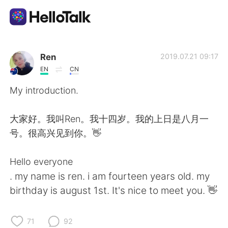
Aplicativo de troca de idioma
Ren
2019.07.21 09:17
EN
CN
AI Grammar Checker
My introduction.
Português
大家好。我叫Ren。我十四岁。我的上日是八月一
号。很高兴见到你。👋
English
简体中文
Hello everyone
. my name is ren. i am fourteen years old. my
繁體中文
Español
birthday is august 1st. It's nice to meet you. 👋
العربية
Français
71
92