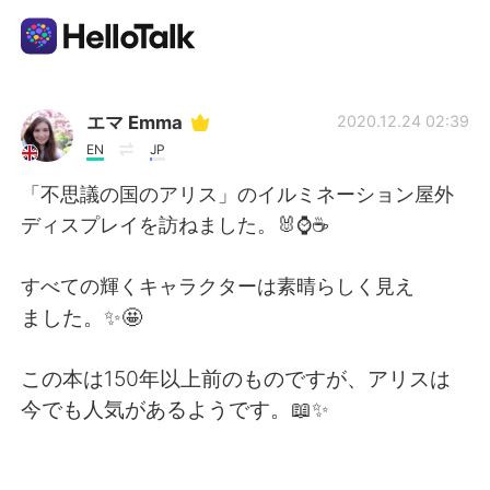
Приложение для Языкового Обмена
エマ Emma
2020.12.24 02:39
EN
JP
AI Grammar Checker
「不思議の国のアリス」のイルミネーション屋外
ディスプレイを訪ねました。🐰⌚☕
Русский
すべての輝くキャラクターは素晴らしく見え
ました。✨🤩
English
简体中文
この本は150年以上前のものですが、アリスは
繁體中文
Español
今でも人気があるようです。📖✨
العربية
Français