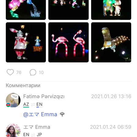
76
10
Комментарии
Fatimə Pərvizqızı
2021.01.26 13:16
AZ
EN
@エマ Emma
🌹
エマ Emma
2021.01.24 06:59
EN
JP