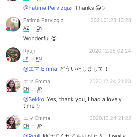
@Fatimə Pərvizqızı
Thanks 😀✨
Fatimə Pərvizqızı
2021.01.23 10:28
AZ
EN
Wonderful 😍
Ryuji
2020.12.25 02:24
JP
EN
@エマ Emma
どういたしまして！
エマ Emma
2020.12.24 21:23
EN
JP
@Sekko
Yes, thank you, I had a lovely
time ✨
エマ Emma
2020.12.24 21:22
EN
JP
@Ryuji
助けてくれてありがとう。I really