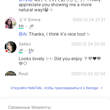
appreciate you showing me a more
natural way!😀 ✨
エマ Emma
2020.12.24 21:21
EN
JP
@Ai
Thanks, I think it's nice too! ✨
Sekko
2020.12.24 03:05
JP
EN
Looks lovely ✨✨ Did you enjoy ？💜❤💙
💚🤍
Ryuji
2020.12.24 02:54
JP
EN
Откройте HelloTalk, чтобы присоединиться к беседе
「不思議の国のアリス」のイルミネー
ション屋外ディスプレイを
訪ね
まし
た。
「不思議の国のアリス」のイルミネー
Связанные Моменты