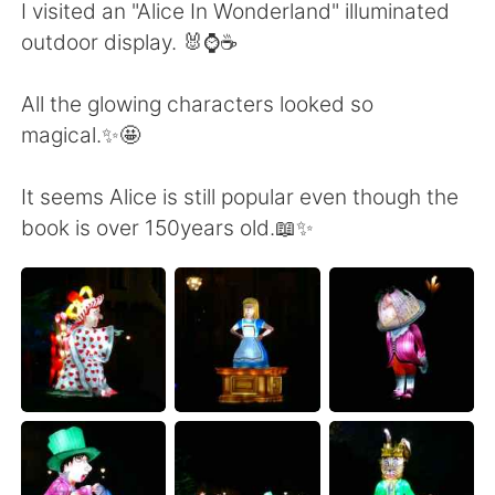
Deutsch
日本語
I visited an "Alice In Wonderland" illuminated
outdoor display. 🐰⌚☕
한국어
ไทย
All the glowing characters looked so
Indonesia
Italiano
magical.✨🤩
Türkçe
Tiếng Việt
It seems Alice is still popular even though the
book is over 150years old.📖✨
Português