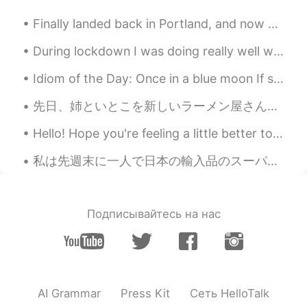
ション屋外ディスプレイを
観（み）に
いき
ました。
Finally landed back in Portland, and now home. I'm exausted after a day of flying and ready to go...
すべての輝くキャラクターは素晴らし
During lockdown I was doing really well with fitness, however I have one problem- I tend to get i...
く見えまし
た。
Idiom of the Day: Once in a blue moon If something happens “once in a blue moon,” it means that...
すべての輝くキャラクターは素晴らし
かっ
た
です
。
先日、姉といとこを新しいラーメン屋さんへ連れていき、ごちそうしました。 The other day, I took my sister and my cousin to a new ramen ...
Ai
2020.12.24 02:44
Hello! Hope you're feeling a little better today! 🤗 Here is a song to Brighten up your day! The...
JP
EN
私は先週末に一人で日本の輸入品のスーパーに行って、いっぱい和食の材料やお菓子も買った Last weekend I went on my own to a Japanese Imports Su...
So cute 😍😍
Подписывайтесь на нас
AI Grammar
Press Kit
Сеть HelloTalk