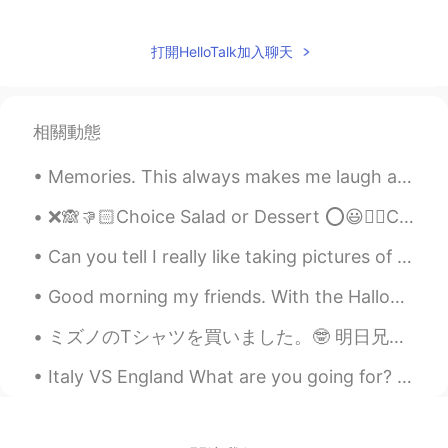
Aki
2020.09.25 00:48
JP
EN
打開HelloTalk加入聊天
It sounds like fun!!
相關動態
Memories. This always makes me laugh and smile. My daughter and niece. Roller coaster ride at Bus...
❌🙈👎🏻Choice Salad or Dessert ⭕️😃👍🏻Choose Salad or Dessert ⭕️😃👍🏻You have a choice between salad and...
Can you tell I really like taking pictures of food? 😂 Some people may find it dumb or superficial...
Good morning my friends. With the Halloween season approaching, I have begun to work on my costum...
ミズノのTシャツを買いました。🤓 明日兄とインド人の友達とバドミントンをやりますから、Sports Depotにシャトルを買いに行きました。🏸 バドミントンのブランドのTシャツを1つも持って...
Italy VS England What are you going for? Both countries are my ancestors' land ma... mi dispiace...