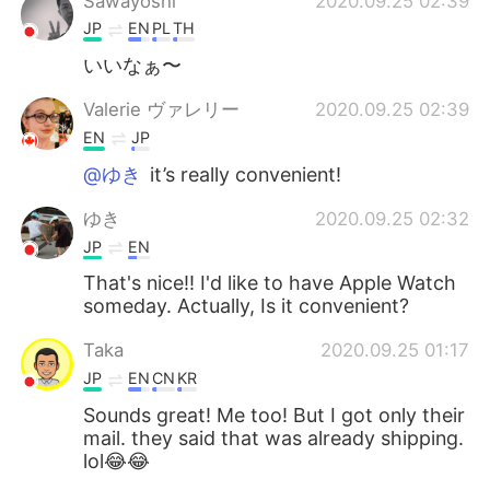
Sawayoshi
2020.09.25 02:39
JP
EN
PL
TH
いいなぁ〜
Valerie ヴァレリー
2020.09.25 02:39
EN
JP
@ゆき
it’s really convenient!
ゆき
2020.09.25 02:32
JP
EN
That's nice!! I'd like to have Apple Watch
someday. Actually, Is it convenient?
Taka
2020.09.25 01:17
JP
EN
CN
KR
Sounds great! Me too! But I got only their
mail. they said that was already shipping.
lol😂😂