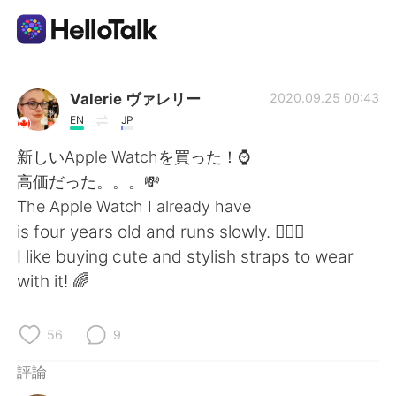
語言交換應用
Valerie ヴァレリー
2020.09.25 00:43
EN
JP
AI Grammar Checker
新しいApple Watchを買った！⌚️
高価だった。。。💸
繁體中文
The Apple Watch I already have
is four years old and runs slowly. 🤷🏻‍♀️
I like buying cute and stylish straps to wear
English
简体中文
with it! 🌈
Español
العربية
56
9
Français
Deutsch
評論