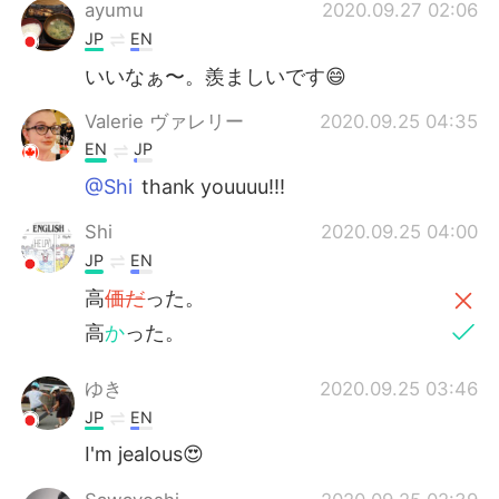
日本語
한국어
ayumu
2020.09.27 02:06
JP
EN
Русский
ไทย
いいなぁ〜。羨ましいです😄
Indonesia
Italiano
Valerie ヴァレリー
2020.09.25 04:35
EN
JP
Türkçe
Tiếng Việt
@Shi
thank youuuu!!!
Português
Shi
2020.09.25 04:00
JP
EN
高
価だ
った。
高
か
った。
ゆき
2020.09.25 03:46
JP
EN
I'm jealous😍