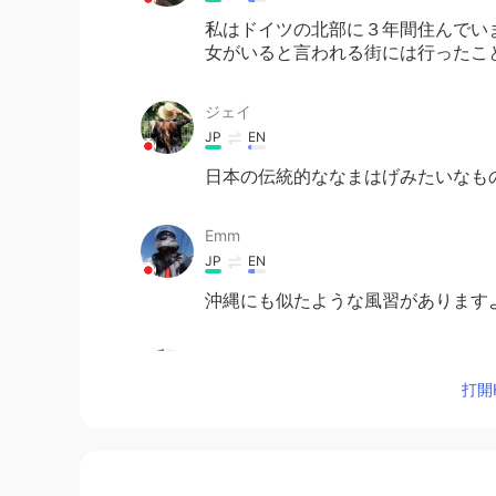
私はドイツの北部に３年間住んでい
女がいると言われる街には行ったこ
ジェイ
JP
EN
日本の伝統的ななまはげみたいなも
Emm
JP
EN
沖縄にも似たような風習がありますよ
Hyouga 文をnaturalにしてください
JP
DE
打開H
日本のなまはげみたいなものか
Shingo