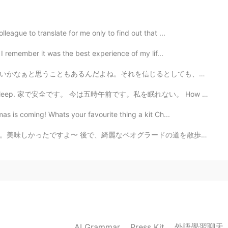
eague to translate for me only to find out that ...
 I remember it was the best experience of my lif...
るとしても、とにかく私は考え過ぎがち人なんだ。楽に生きていたいっていうか心配しないでしたいことをしたい。渋...
't sleep. 家で安全です。 今は五時午前です。私を眠れない。 How do you say "Je...
as is coming! Whats your favourite thing a kit Ch...
ラードの道を散歩をしました。空はとても美しかったから、写真をとりました。ピンクの空~ メキシコ食べ物は随分美...
外語學習聊天
AI Grammar
Press Kit