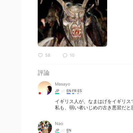
58
10
評論
Masayo
JP
EN
FR
ES
イギリス人が、なまはげをイギリス
私も、弱い者いじめの古き悪習だと
Nao
JP
EN