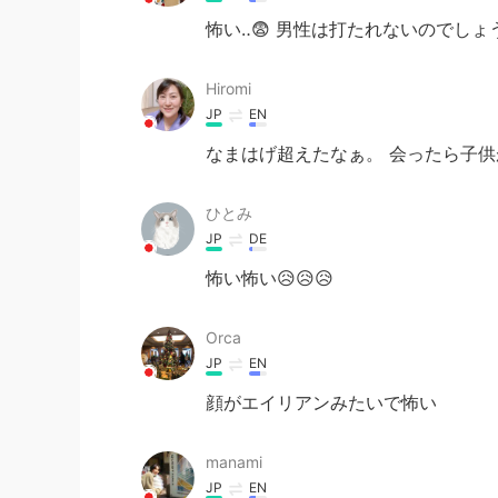
怖い‥😨 男性は打たれないのでしょ
Hiromi
JP
EN
なまはげ超えたなぁ。 会ったら子
ひとみ
JP
DE
怖い怖い😥😥😥
Orca
JP
EN
顔がエイリアンみたいで怖い
manami
JP
EN