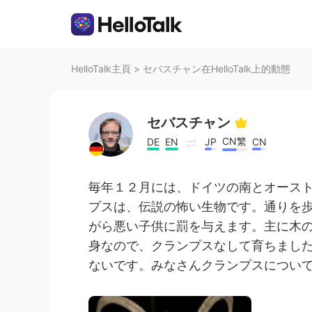
HelloTalk主頁
>
セバスチャン在HelloTalk上的動態
セバスチャン
CN繁
DE
EN
JP
CN
毎年１２月には、ドイツの南とオース
プスは、伝説の怖い生物です。通りを
がら悪い子供に罰を与えます。主に木
身なので、クランプスなして育ちまし
ないです。みなさんクランプスについて