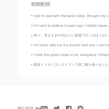
JP
EN
相關動態
こわっ
Had to deal with the bank today. Brought my coll
It's hard to believe 4 years ago I visited Japan.
時々、考えすぎの代わりに直感で行くのほうがいいかなぁと思うこともあるんだよね。それを信じ
I'm home safe but It's around 5am and I can
I took this photo close to my workplace. Christm
親友とメキシコレストランで昼ご飯を食べました。美味しかったですよ〜 後で、綺麗なベオグ
關注我們